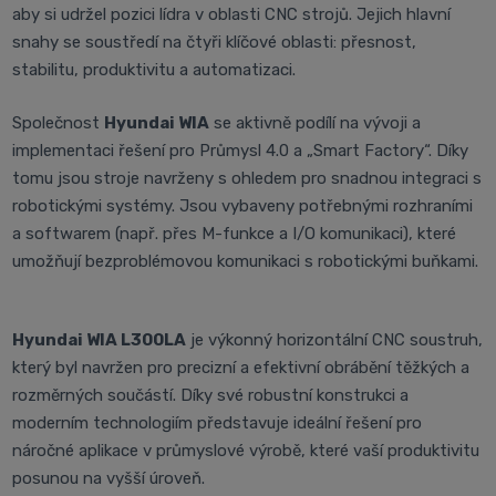
aby si udržel pozici lídra v oblasti CNC strojů. Jejich hlavní
snahy se soustředí na čtyři klíčové oblasti: přesnost,
stabilitu, produktivitu a automatizaci.
Společnost
Hyundai WIA
se aktivně podílí na vývoji a
implementaci řešení pro Průmysl 4.0 a „Smart Factory“. Díky
tomu jsou stroje navrženy s ohledem pro snadnou integraci s
robotickými systémy. Jsou vybaveny potřebnými rozhraními
a softwarem (např. přes M-funkce a I/O komunikaci), které
umožňují bezproblémovou komunikaci s robotickými buňkami.
Hyundai WIA L300LA
je výkonný horizontální CNC soustruh,
který byl navržen pro precizní a efektivní obrábění těžkých a
rozměrných součástí. Díky své robustní konstrukci a
moderním technologiím představuje ideální řešení pro
náročné aplikace v průmyslové výrobě, které vaší produktivitu
posunou na vyšší úroveň.