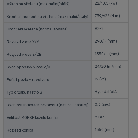
22/18,5
(kW)
Výkon na vřetenu (maximální/stálý)
739/622
(N.m)
Krouticí moment na vřetenu (maximální/stálý)
A2-8
Ukončení vřetena (normalizované)
290/ -
(mm)
Rozjezd v ose X/Y
1350/ -
(mm)
Rozjezd v ose Z/ZB
24/20
(m/min)
Rychloposuvy v ose Z/X
12
(ks)
Počet pozic v revolveru
Hyundai WIA
Typ držáků nástrojů
0,3
(sec)
Rychlost indexace revolveru (nástroj-nástroj)
MT#5
Velikost MORSE kuželu koníka
1350
(mm)
Rozjezd koníka