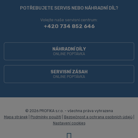
se
POTŘEBUJETE SERVIS NEBO NÁHRADNÍ DÍL?
nepodařilo
Volejte naše servisní centrum:
odeslat.
+420 734 852 646
NÁHRADNÍ DÍLY
ONLINE POPTÁVKA
SERVISNÍ ZÁSAH
ONLINE POPTÁVKA
© 2026 PROFIKA s.r.o. - všechna práva vyhrazena
Mapa stránek
|
Podmínky použití
|
Bezpečnost a ochrana osobních údajů
|
Nastavení cookies