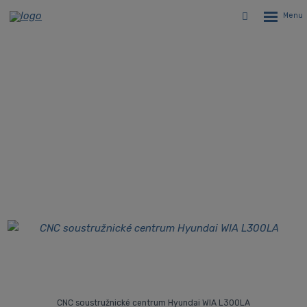
Rozbalen
Vyhledávání
menu
CNC soustruh s prodlouženým
ložem Hyundai WIA L300LA
Úvodní stránka
CNC stroje
CNC soustruhy
Dvouosé CNC revolverové soustruhy Hyundai WIA
Hyundai WIA L300LA - CNC soustruh s prodlouženým ložem
CNC soustružnické centrum Hyundai WIA L300LA