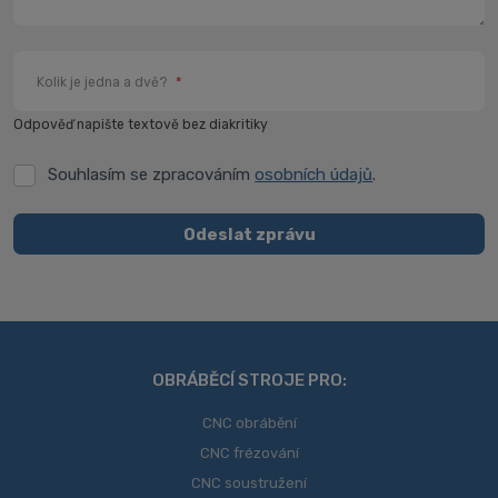
Kolik je jedna a dvě?
*
Odpověď napište textově bez diakritiky
Souhlasím se zpracováním
osobních údajů
.
Souhlasím
se
zpracováním
Odeslat zprávu
osobních
Formulář
údajů
.
se
nepodařilo
odeslat.
OBRÁBĚCÍ STROJE PRO:
CNC obrábění
CNC frézování
CNC soustružení