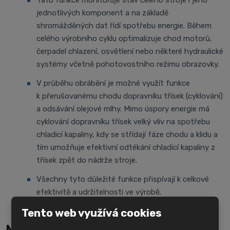
Tato funkce monitoruje stav celého stroje i jeho
jednotlivých komponent a na základě
shromážděných dat řídí spotřebu energie. Během
celého výrobního cyklu optimalizuje chod motorů,
čerpadel chlazení, osvětlení nebo některé hydraulické
systémy včetně pohotovostního režimu obrazovky.
V průběhu obrábění je možné využít funkce
k přerušovanému chodu dopravníku třísek (cyklování)
a odsávání olejové mlhy. Mimo úspory energie má
cyklování dopravníku třísek velký vliv na spotřebu
chladicí kapaliny, kdy se střídají fáze chodu a klidu a
tím umožňuje efektivní odtékání chladicí kapaliny z
třísek zpět do nádrže stroje.
Všechny tyto důležité funkce přispívají k celkové
efektivitě a udržitelnosti ve výrobě.
Tento web využívá cookies
Nezávazná poptávka