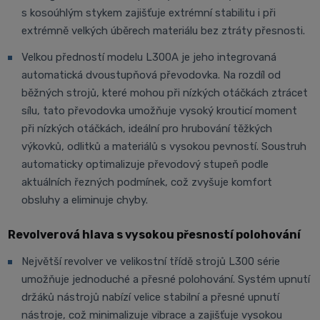
s kosoúhlým stykem zajišťuje extrémní stabilitu i při
extrémně velkých úběrech materiálu bez ztráty přesnosti.
Velkou předností modelu L300A je jeho integrovaná
automatická dvoustupňová převodovka. Na rozdíl od
běžných strojů, které mohou při nízkých otáčkách ztrácet
sílu, tato převodovka umožňuje vysoký krouticí moment
při nízkých otáčkách, ideální pro hrubování těžkých
výkovků, odlitků a materiálů s vysokou pevností. Soustruh
automaticky optimalizuje převodový stupeň podle
aktuálních řezných podmínek, což zvyšuje komfort
obsluhy a eliminuje chyby.
Revolverová hlava s vysokou přesností polohování
Největší revolver ve velikostní třídě strojů L300 série
umožňuje jednoduché a přesné polohování. Systém upnutí
držáků nástrojů nabízí velice stabilní a přesné upnutí
nástroje, což minimalizuje vibrace a zajišťuje vysokou