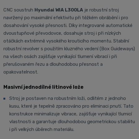
CNC soustruh
Hyundai WIA L300LA
je robustní stroj
navržený po maximální efektivitu při těžkém obrábění i pro
dosahování vysoké přesnosti. Díky integrované automatické
dvoustupňové převodovce, dosahuje stroj i při nízkých
otáčkách extrémně vysokého krouticího momentu. Stabilní
robustní revolver s použitím kluzného vedení (Box Guideways)
na všech osách zajišťuje vynikající tlumení vibrací i při
přerušovaném řezu a dlouhodobou přesnost a
opakovatelnost.
Masivní jednodílné litinové lože
Stroj je postaven na robustním loži, odlitém z jednoho
kusu, které je tepelně zpracováno pro eliminaci pnutí. Tato
konstrukce minimalizuje vibrace, zajišťuje vynikající tlumicí
vlastnosti a garantuje dlouhodobou geometrickou stabilitu
i při velkých úběrech materiálu.