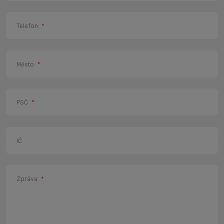
Telefon
*
Město
*
PSČ
*
IČ
Zpráva
*