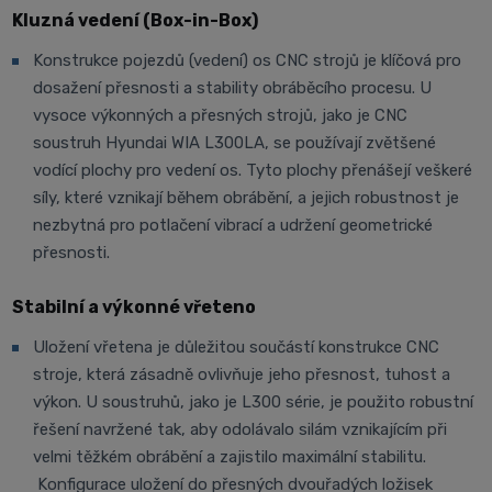
Kluzná vedení (Box-in-Box)
Konstrukce pojezdů (vedení) os CNC strojů je klíčová pro
dosažení přesnosti a stability obráběcího procesu. U
vysoce výkonných a přesných strojů, jako je CNC
soustruh Hyundai WIA L300LA, se používají zvětšené
vodící plochy pro vedení os. Tyto plochy přenášejí veškeré
síly, které vznikají během obrábění, a jejich robustnost je
nezbytná pro potlačení vibrací a udržení geometrické
přesnosti.
Stabilní a výkonné vřeteno
Uložení vřetena je důležitou součástí konstrukce CNC
stroje, která zásadně ovlivňuje jeho přesnost, tuhost a
výkon. U soustruhů, jako je L300 série, je použito robustní
řešení navržené tak, aby odolávalo silám vznikajícím při
velmi těžkém obrábění a zajistilo maximální stabilitu.
Konfigurace uložení do přesných dvouřadých ložisek