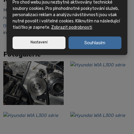
Pro chod webu jsou nezbytně aktivovány technické
soubory cookies. Pro plnohodnotné poskytování služeb,
Máte-li zájem o nezávaznou nabídku tohoto stroje,
personalizaci reklam a analýzu návštěvnosti jsou však
neváhejte využít náš
kontaktní formulář
nebo
kontaktovat
nutné povolit i volitelné cookies. Kliknutím na následující
některého z našich prodejců
. Rádi Vám poskytnou veškeré
tlačítko je zapnete.
Zobrazit podrobnosti
informace a odpoví na Vaše dotazy.
Nastavení
Souhlasím
Fotogalerie