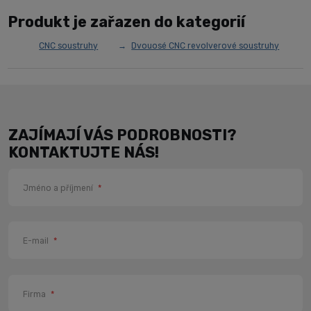
Produkt je zařazen do kategorií
CNC soustruhy
Dvouosé CNC revolverové soustruhy
ZAJÍMAJÍ VÁS PODROBNOSTI?
KONTAKTUJTE NÁS!
Jméno a příjmení
*
E-mail
*
Firma
*