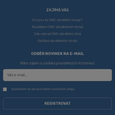
ZAJÍMÁ VÁS
Co jsou to CNC obráběcí stroje?
Rozdělení CNC obráběcích strojů
Jak vybrat CNC obráběcí stroj
Údržba obráběcích strojů
ODBĚR NOVINEK NA E-MAIL
Mám zájem o zasílání pravidelných informací:
Souhlasím se zpracováním
osobních údajů
.
Souhlasím
se
zpracováním
osobních
REGISTROVAT
údajů
.
Formulář