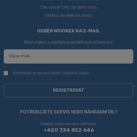
Jak vybrat CNC obráběcí stroj
Údržba obráběcích strojů
ODBĚR NOVINEK NA E-MAIL
Mám zájem o zasílání pravidelných informací:
Souhlasím se zpracováním
osobních údajů
.
Souhlasím
se
zpracováním
osobních
REGISTROVAT
údajů
.
Formulář
se
POTŘEBUJETE SERVIS NEBO NÁHRADNÍ DÍL?
nepodařilo
Volejte naše servisní centrum:
odeslat.
+420 734 852 646