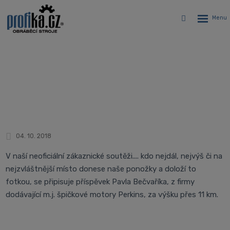
Rozbalen
Vyhledávání
menu
Ponožka PROFIKA ve světě
Úvodní stránka
Novinky
Pozdrav od našeho zákazníka
04. 10. 2018
V naší neoficiální zákaznické soutěži.... kdo nejdál, nejvýš či na
nejzvláštnější místo donese naše ponožky a doloží to
fotkou, se připisuje příspěvek Pavla Bečvaříka, z firmy
dodávající m.j. špičkové motory Perkins, za výšku přes 11 km.