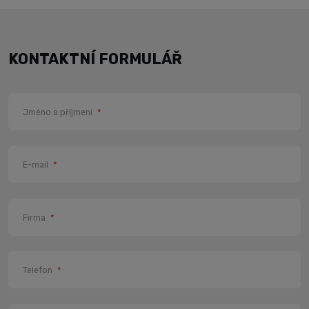
KONTAKTNÍ FORMULÁŘ
Jméno a příjmení
*
E-mail
*
Firma
*
Telefon
*