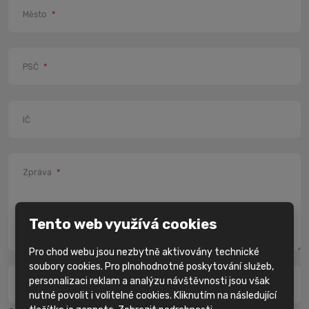
Město
*
PSČ
*
IČ
Zpráva
*
Tento web využívá cookies
Pro chod webu jsou nezbytně aktivovány technické
soubory cookies. Pro plnohodnotné poskytování služeb,
personalizaci reklam a analýzu návštěvnosti jsou však
Kolik je jedna a dvě?
*
nutné povolit i volitelné cookies. Kliknutím na následující