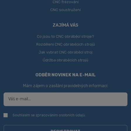
CNC frézování
CNC soustružení
ZAJÍMÁ VÁS
Co jsou to CNC obráběcí stroje?
Rozdělení CNC obráběcích strojů
Jak vybrat CNC obráběcí stroj
Údržba obráběcích strojů
ODBĚR NOVINEK NA E-MAIL
Mám zájem o zasílání pravidelných informací:
Souhlasím se zpracováním
osobních údajů
.
Souhlasím
se
zpracováním
osobních