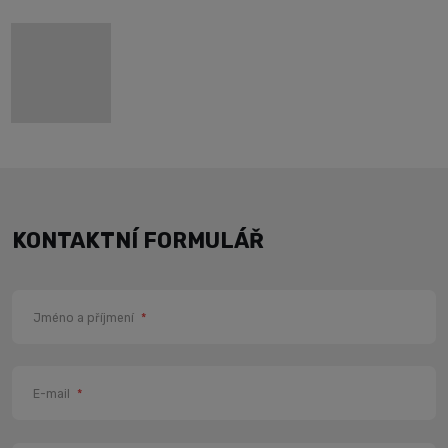
KONTAKTNÍ FORMULÁŘ
Jméno a příjmení
*
E-mail
*