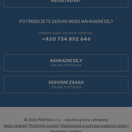
REGISTROVAT
údajů
.
Formulář
se
POTŘEBUJETE SERVIS NEBO NÁHRADNÍ DÍL?
nepodařilo
Volejte naše servisní centrum:
odeslat.
+420 734 852 646
NÁHRADNÍ DÍLY
ONLINE POPTÁVKA
SERVISNÍ ZÁSAH
ONLINE POPTÁVKA
© 2026 PROFIKA s.r.o. - všechna práva vyhrazena
Mapa stránek
|
Podmínky použití
|
Bezpečnost a ochrana osobních údajů
|
Nastavení cookies