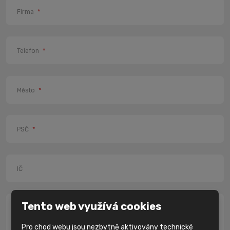
Firma
*
Telefon
*
Město
*
PSČ
*
IČ
Tento web využívá cookies
Zpráva
*
Pro chod webu jsou nezbytně aktivovány technické