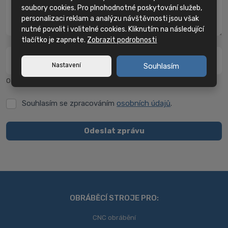
soubory cookies. Pro plnohodnotné poskytování služeb,
personalizaci reklam a analýzu návštěvnosti jsou však
nutné povolit i volitelné cookies. Kliknutím na následující
tlačítko je zapnete.
Zobrazit podrobnosti
Kolik je jedna a dvě?
*
Nastavení
Souhlasím
Odpověď napište textově bez diakritiky.
Souhlasím se zpracováním
osobních údajů
.
Souhlasím
se
zpracováním
Odeslat zprávu
osobních
Formulář
údajů
.
se
nepodařilo
odeslat.
OBRÁBĚCÍ STROJE PRO:
CNC obrábění