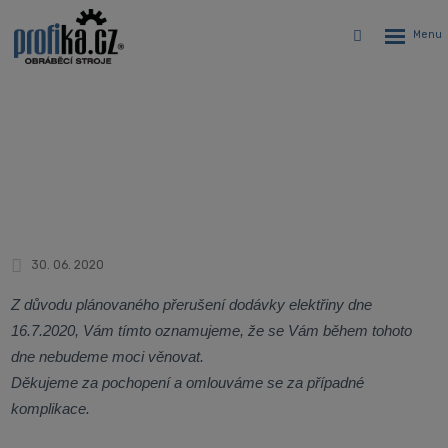
Rozbalen
Vyhledávání
menu
Přerušení dodávky elektřiny
Úvodní stránka
Novinky
Přerušení dodávky elektřiny
30. 06. 2020
Z důvodu plánovaného přerušení dodávky elektřiny dne
16.7.2020, Vám tímto oznamujeme, že se Vám během tohoto
dne nebudeme moci věnovat.
Děkujeme za pochopení a omlouváme se za případné
komplikace.