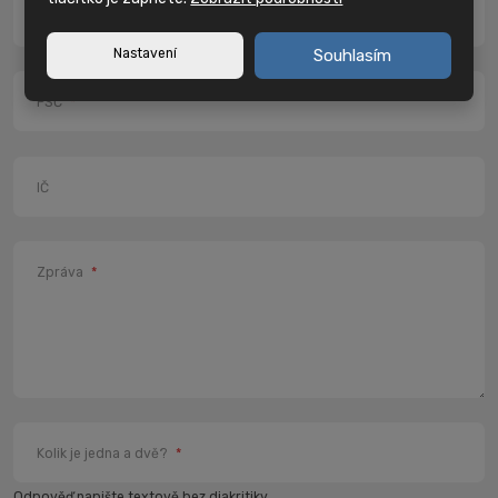
Město
*
Nastavení
Souhlasím
PSČ
*
IČ
Zpráva
*
Kolik je jedna a dvě?
*
Odpověď napište textově bez diakritiky.