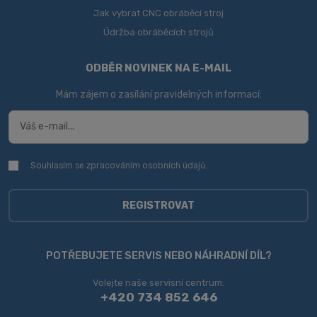
Jak vybrat CNC obráběcí stroj
Údržba obráběcích strojů
ODBĚR NOVINEK NA E-MAIL
Mám zájem o zasílání pravidelných informací:
Souhlasím se zpracováním
osobních údajů
.
Souhlasím
se
zpracováním
osobních
REGISTROVAT
údajů
.
Formulář
se
POTŘEBUJETE SERVIS NEBO NÁHRADNÍ DÍL?
nepodařilo
Volejte naše servisní centrum:
odeslat.
+420 734 852 646