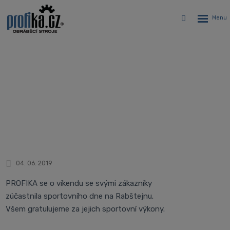
Rozbalen
Vyhledávání
menu
PROFIKA na CLIMBING-CYCLO DAY
Rabštejn 2019
Úvodní stránka
Novinky
PROFIKA na CLIMBING-CYCLO DAY Rabštejn 2019
04. 06. 2019
PROFIKA se o víkendu se svými zákazníky
zúčastnila sportovního dne na Rabštejnu.
Všem gratulujeme za jejich sportovní výkony.