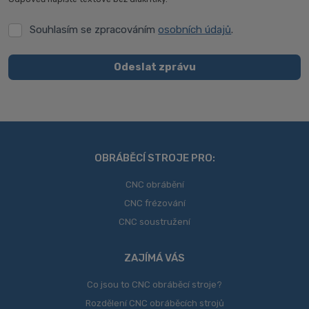
Souhlasím se zpracováním
osobních údajů
.
Souhlasím
se
zpracováním
Odeslat zprávu
osobních
Formulář
údajů
.
se
nepodařilo
odeslat.
OBRÁBĚCÍ STROJE PRO:
CNC obrábění
CNC frézování
CNC soustružení
ZAJÍMÁ VÁS
Co jsou to CNC obráběcí stroje?
Rozdělení CNC obráběcích strojů