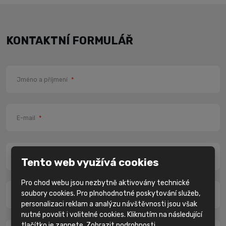
KONTAKTNÍ FORMULÁŘ
Jméno a příjmení
*
E-mail
*
Firma
*
Tento web využívá cookies
Pro chod webu jsou nezbytně aktivovány technické
soubory cookies. Pro plnohodnotné poskytování služeb,
Telefon
*
personalizaci reklam a analýzu návštěvnosti jsou však
nutné povolit i volitelné cookies. Kliknutím na následující
tlačítko je zapnete.
Zobrazit podrobnosti