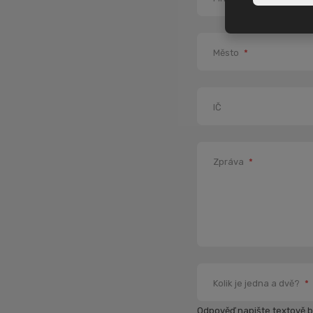
Město
*
IČ
Zpráva
*
Kolik je jedna a dvě?
*
Odpověď napište textově be