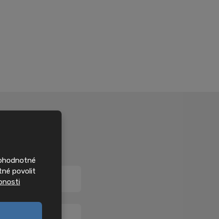
nohodnotné
tné povolit
bnosti