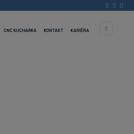
CNC KUCHAŘKA
KONTAKT
KARIÉRA
Vyhledávání
Servisní centrum (Po-Pá 5:30-15:00 hod.)
+420 734 852 646