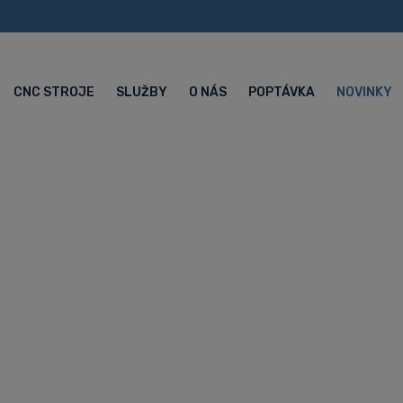
CNC STROJE
SLUŽBY
O NÁS
POPTÁVKA
NOVINKY
N HOUSE 2021