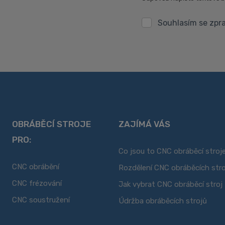
Souhlasím se zp
Souhlasím
se
zpracováním
Formulář
osobních
se
údajů
.
nepodařilo
odeslat.
OBRÁBĚCÍ STROJE
ZAJÍMÁ VÁS
PRO:
Co jsou to CNC obráběcí stroj
CNC obrábění
Rozdělení CNC obráběcích str
CNC frézování
Jak vybrat CNC obráběcí stroj
CNC soustružení
Údržba obráběcích strojů