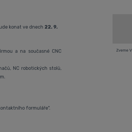
 bude konat ve dnech
22. 9.
Zveme V
 firmou a na současné CNC
načů, NC robotických stolů,
ům.
ontaktního formuláře".