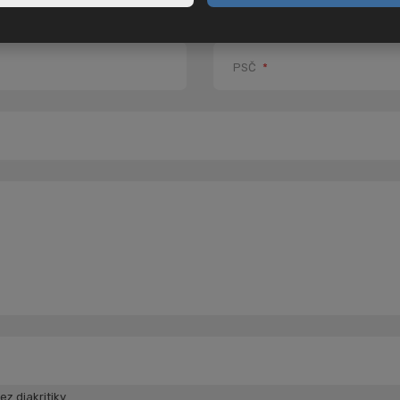
PSČ
*
z diakritiky.