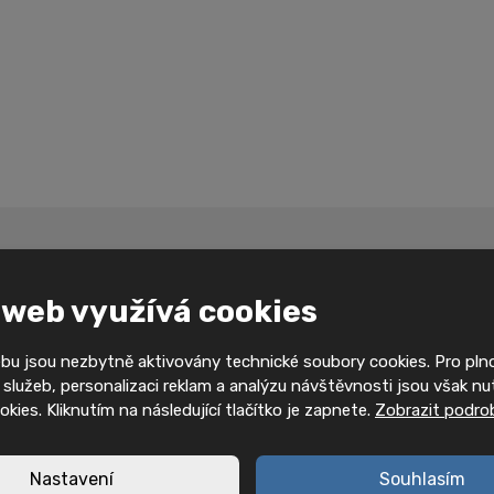
NÍ FORMULÁŘ
 web využívá cookies
bu jsou nezbytně aktivovány technické soubory cookies. Pro pl
služeb, personalizaci reklam a analýzu návštěvnosti jsou však nu
E-mail
*
ookies. Kliknutím na následující tlačítko je zapnete.
Zobrazit podro
Nastavení
Souhlasím
Telefon
*