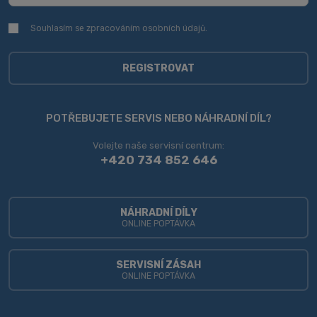
Souhlasím se zpracováním
osobních údajů
.
Souhlasím
se
zpracováním
osobních
REGISTROVAT
údajů
.
Formulář
se
POTŘEBUJETE SERVIS NEBO NÁHRADNÍ DÍL?
nepodařilo
Volejte naše servisní centrum:
odeslat.
+420 734 852 646
NÁHRADNÍ DÍLY
ONLINE POPTÁVKA
SERVISNÍ ZÁSAH
ONLINE POPTÁVKA