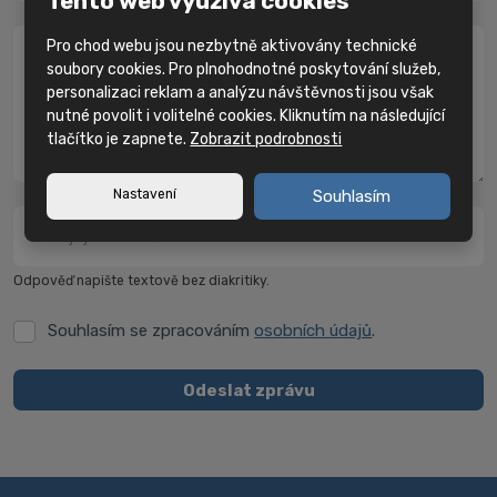
Tento web využívá cookies
Pro chod webu jsou nezbytně aktivovány technické
Zpráva
*
soubory cookies. Pro plnohodnotné poskytování služeb,
personalizaci reklam a analýzu návštěvnosti jsou však
nutné povolit i volitelné cookies. Kliknutím na následující
tlačítko je zapnete.
Zobrazit podrobnosti
Nastavení
Souhlasím
Kolik je jedna a dvě?
*
Odpověď napište textově bez diakritiky.
Souhlasím se zpracováním
osobních údajů
.
Souhlasím
se
zpracováním
Odeslat zprávu
osobních
Formulář
údajů
.
se
nepodařilo