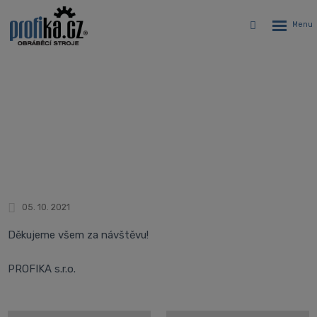
Rozbalen
Vyhledávání
menu
Poděkování - PROFIKA OPEN HOUSE
2021
Úvodní stránka
Novinky
PROFIKA OPEN HOUSE 2021
05. 10. 2021
Děkujeme všem za návštěvu!
PROFIKA s.r.o.