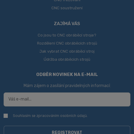
CNC soustružení
ZAJÍMÁ VÁS
Co jsou to CNC obráběcí stroje?
Rozdělení CNC obráběcích strojů
Jak vybrat CNC obráběcí stroj
Údržba obráběcích strojů
ODBĚR NOVINEK NA E-MAIL
Mám zájem o zasílání pravidelných informací:
Souhlasím se zpracováním
osobních údajů
.
Souhlasím
se
zpracováním
osobních
REGISTROVAT