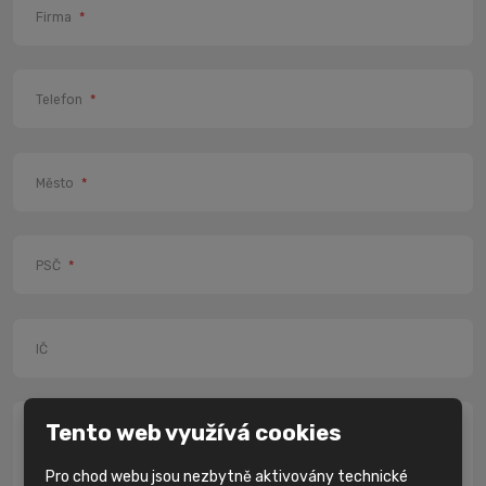
Firma
*
Telefon
*
Město
*
PSČ
*
IČ
Tento web využívá cookies
Zpráva
*
Pro chod webu jsou nezbytně aktivovány technické