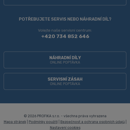
údajů
.
Formulář
se
POTŘEBUJETE SERVIS NEBO NÁHRADNÍ DÍL?
nepodařilo
Volejte naše servisní centrum:
odeslat.
+420 734 852 646
NÁHRADNÍ DÍLY
ONLINE POPTÁVKA
SERVISNÍ ZÁSAH
ONLINE POPTÁVKA
© 2026 PROFIKA s.r.o. - všechna práva vyhrazena
Mapa stránek
|
Podmínky použití
|
Bezpečnost a ochrana osobních údajů
|
Nastavení cookies