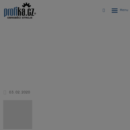
Rozbalen
Vyhledávání
menu
TECH CUBE OPEN HOUSE 2020 v
Německu
Úvodní stránka
Novinky
TECH CUBE OPEN HOUSE 2020 v Německu
03. 02. 2020