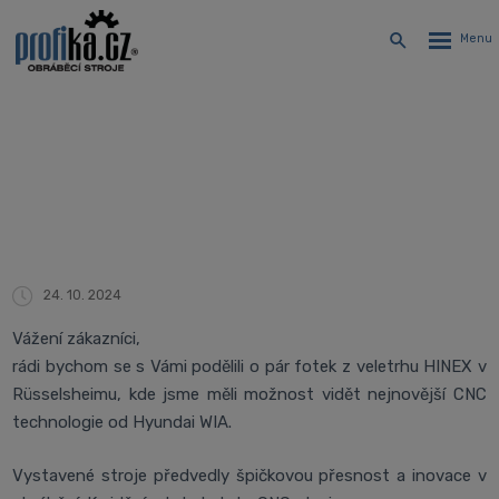
Rozbalen
Vyhledávání
menu
Veletrh HINEX v Rüsselsheimu
Úvodní stránka
Novinky
Veletrh HINEX v Rüsselsheimu
24. 10. 2024
Vážení zákazníci,
rádi bychom se s Vámi podělili o pár fotek z veletrhu HINEX v
Rüsselsheimu, kde jsme měli možnost vidět nejnovější CNC
technologie od Hyundai WIA.
Vystavené stroje předvedly špičkovou přesnost a inovace v