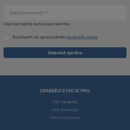
Kolik je jedna a dvě?
*
Odpověď napište textově bez diakritiky.
Souhlasím se zpracováním
osobních údajů
.
Souhlasím
se
zpracováním
Odeslat zprávu
osobních
Formulář
údajů
.
se
nepodařilo
odeslat.
OBRÁBĚCÍ STROJE PRO:
CNC obrábění
CNC frézování
CNC soustružení