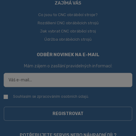
ZAJÍMÁ VÁS
Co jsou to CNC obráběcí stroje?
Rozdělení CNC obráběcích strojů
Jak vybrat CNC obráběcí stroj
Údržba obráběcích strojů
ODBĚR NOVINEK NA E-MAIL
Mám zájem o zasílání pravidelných informací:
Souhlasím se zpracováním
osobních údajů
.
Souhlasím
se
zpracováním
osobních
REGISTROVAT
údajů
.
Formulář
se
POTŘEBUJETE SERVIS NEBO NÁHRADNÍ DÍL?