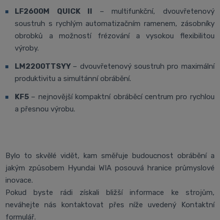
LF2600M QUICK II
– multifunkční, dvouvřetenový
soustruh s rychlým automatizačním ramenem, zásobníky
obrobků a možností frézování a vysokou flexibilitou
výroby.
LM2200TTSYY
– dvouvřetenový soustruh pro maximální
produktivitu a simultánní obrábění.
KF5
– nejnovější kompaktní obráběcí centrum pro rychlou
a přesnou výrobu.
Bylo to skvělé vidět, kam směřuje budoucnost obrábění a
jakým způsobem Hyundai WIA posouvá hranice průmyslové
inovace.
Pokud byste rádi získali bližší informace ke strojům,
neváhejte nás kontaktovat přes níže uvedený Kontaktní
formulář.