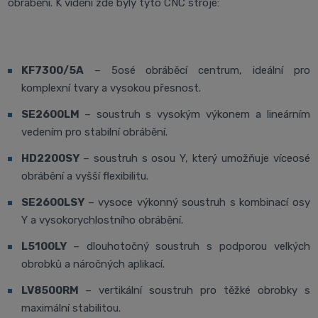
obrábění. K vidění zde byly tyto CNC stroje:
KF7300/5A
– 5osé obráběcí centrum, ideální pro
komplexní tvary a vysokou přesnost.
SE2600LM
– soustruh s vysokým výkonem a lineárním
vedením pro stabilní obrábění.
HD2200SY
– soustruh s osou Y, který umožňuje víceosé
obrábění a vyšší flexibilitu.
SE2600LSY
– vysoce výkonný soustruh s kombinací osy
Y a vysokorychlostního obrábění.
L5100LY
– dlouhotočný soustruh s podporou velkých
obrobků a náročných aplikací.
LV8500RM
– vertikální soustruh pro těžké obrobky s
maximální stabilitou.