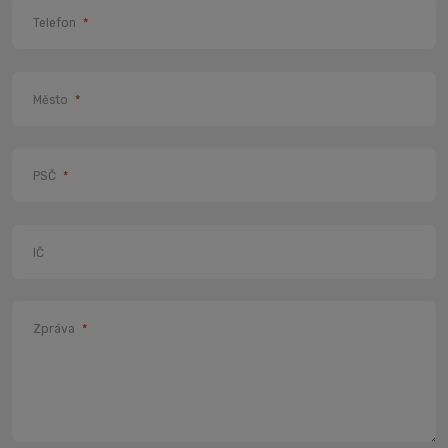
Telefon
*
Město
*
PSČ
*
IČ
Zpráva
*