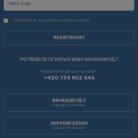
Souhlasím se zpracováním
osobních údajů
.
Souhlasím
se
zpracováním
osobních
REGISTROVAT
údajů
.
Formulář
se
POTŘEBUJETE SERVIS NEBO NÁHRADNÍ DÍL?
nepodařilo
Volejte naše servisní centrum:
odeslat.
+420 734 852 646
NÁHRADNÍ DÍLY
ONLINE POPTÁVKA
SERVISNÍ ZÁSAH
ONLINE POPTÁVKA