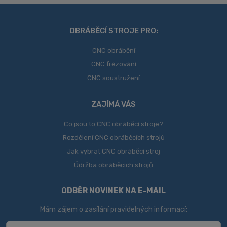
nepodařilo
odeslat.
OBRÁBĚCÍ STROJE PRO:
CNC obrábění
CNC frézování
CNC soustružení
ZAJÍMÁ VÁS
Co jsou to CNC obráběcí stroje?
Rozdělení CNC obráběcích strojů
Jak vybrat CNC obráběcí stroj
Údržba obráběcích strojů
ODBĚR NOVINEK NA E-MAIL
Mám zájem o zasílání pravidelných informací: