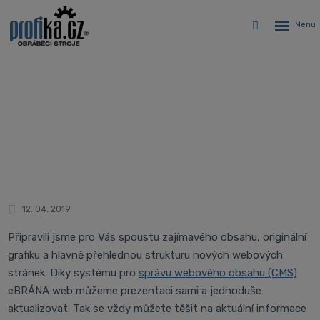
Rozbalen
Vyhledávání
menu
Vytvořili jsme pro Vás nové www
stránky
Úvodní stránka
Novinky
Vytvořili jsme pro Vás nové www stránky
12. 04. 2019
Připravili jsme pro Vás spoustu zajímavého obsahu, originální
grafiku a hlavně přehlednou strukturu nových webových
stránek. Díky systému pro
správu webového obsahu (CMS)
eBRÁNA web můžeme prezentaci sami a jednoduše
aktualizovat. Tak se vždy můžete těšit na aktuální informace