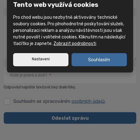
IČ
Tento web využívá cookies
Pro chod webu jsou nezbytně aktivovány technické
soubory cookies. Pro plnohodnotné poskytování služeb,
Zpráva
*
personalizaci reklam a analýzu návštěvnosti jsou však
nutné povolit i volitelné cookies. Kliknutím na následující
tlačítko je zapnete.
Zobrazit podrobnosti
Nastavení
Souhlasím
Kolik je jedna a dvě?
*
Odpověď napište textově bez diakritiky.
Souhlasím se zpracováním
osobních údajů
.
Souhlasím
se
zpracováním
Odeslat zprávu
osobních
Formulář
údajů
.
se