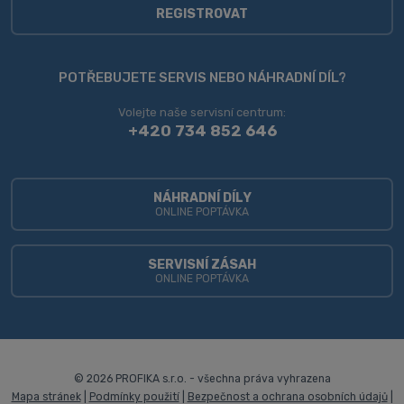
osobních
REGISTROVAT
údajů
.
Formulář
se
POTŘEBUJETE SERVIS NEBO NÁHRADNÍ DÍL?
nepodařilo
Volejte naše servisní centrum:
odeslat.
+420 734 852 646
NÁHRADNÍ DÍLY
ONLINE POPTÁVKA
SERVISNÍ ZÁSAH
ONLINE POPTÁVKA
© 2026 PROFIKA s.r.o. - všechna práva vyhrazena
Mapa stránek
|
Podmínky použití
|
Bezpečnost a ochrana osobních údajů
|