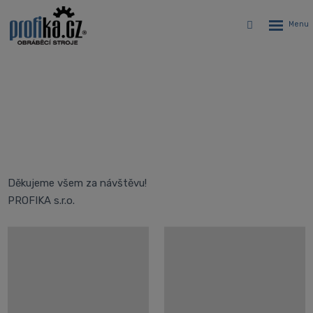
Rozbalen
Vyhledávání
menu
Open HOUSE 2014
Úvodní stránka
O nás
Open HOUSE 2014
Děkujeme všem za návštěvu!
PROFIKA s.r.o.