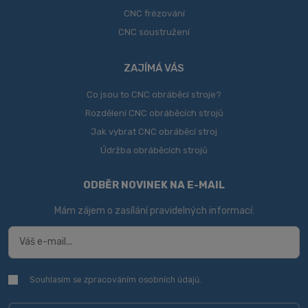
CNC frézování
CNC soustružení
ZAJÍMÁ VÁS
Co jsou to CNC obráběcí stroje?
Rozdělení CNC obráběcích strojů
Jak vybrat CNC obráběcí stroj
Údržba obráběcích strojů
ODBĚR NOVINEK NA E-MAIL
Mám zájem o zasílání pravidelných informací:
Souhlasím se zpracováním
osobních údajů
.
Souhlasím
se
zpracováním