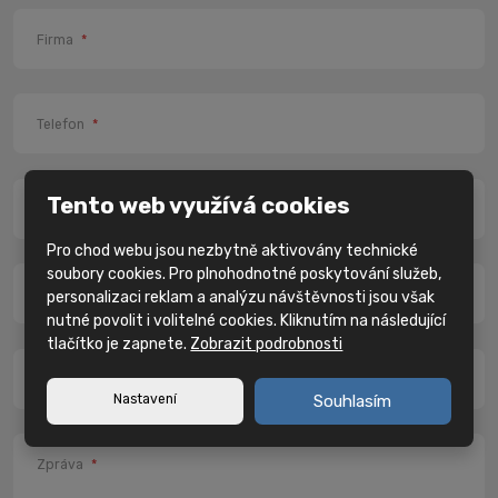
Firma
*
Telefon
*
Tento web využívá cookies
Město
*
Pro chod webu jsou nezbytně aktivovány technické
soubory cookies. Pro plnohodnotné poskytování služeb,
PSČ
*
personalizaci reklam a analýzu návštěvnosti jsou však
nutné povolit i volitelné cookies. Kliknutím na následující
tlačítko je zapnete.
Zobrazit podrobnosti
IČ
Nastavení
Souhlasím
Zpráva
*