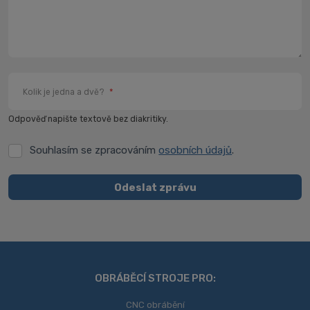
Kolik je jedna a dvě?
*
Odpověď napište textově bez diakritiky.
Souhlasím se zpracováním
osobních údajů
.
Souhlasím
se
zpracováním
Odeslat zprávu
osobních
Formulář
údajů
.
se
nepodařilo
odeslat.
OBRÁBĚCÍ STROJE PRO:
CNC obrábění