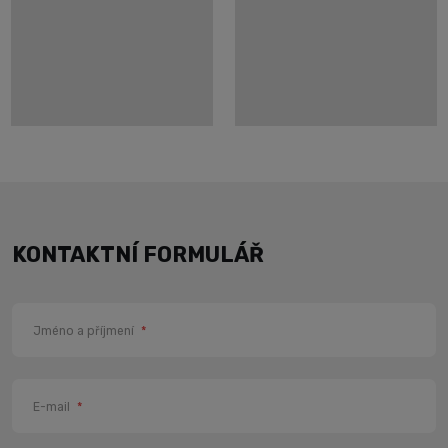
KONTAKTNÍ FORMULÁŘ
Jméno a příjmení
*
E-mail
*