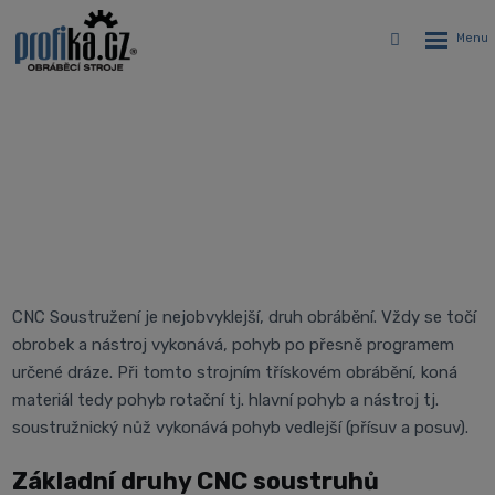
Rozbalen
Vyhledávání
menu
Soustruhy - soustružení
Úvodní stránka
PROFIKA
Rozdělení CNC obráběcích strojů
Soustruhy
CNC Soustružení je nejobvyklejší, druh obrábění. Vždy se točí
obrobek a nástroj vykonává, pohyb po přesně programem
určené dráze. Při tomto strojním třískovém obrábění, koná
materiál tedy pohyb rotační tj. hlavní pohyb a nástroj tj.
soustružnický nůž vykonává pohyb vedlejší (přísuv a posuv).
Základní druhy CNC soustruhů