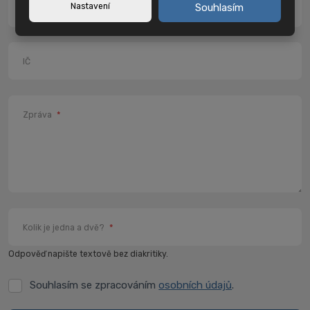
Nastavení
Souhlasím
PSČ
*
IČ
Zpráva
*
Kolik je jedna a dvě?
*
Odpověď napište textově bez diakritiky.
Souhlasím se zpracováním
osobních údajů
.
Souhlasím
se