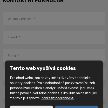
KONTAKTNÍ FORMULÁŘ
Jméno a příjmení
*
E-mail
*
Firma
*
Tento web využívá cookies
Telefon
*
Pro chod webu jsou nezbytně aktivovány technické
soubory cookies. Pro plnohodnotné poskytování služeb,
personalizaci reklam a analýzu návštěvnosti jsou však
Město
*
nutné povolit i volitelné cookies. Kliknutím na následující
tlačítko je zapnete.
Zobrazit podrobnosti