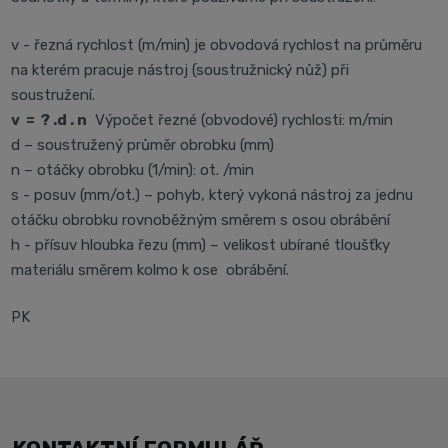
v - řezná rychlost (m/min) je obvodová rychlost na průměru
na kterém pracuje nástroj (soustružnický nůž) při
soustružení.
v = ? .d . n
Výpočet řezné (obvodové) rychlosti: m/min
d – soustružený průměr obrobku (mm)
n – otáčky obrobku (1/min): ot. /min
s - posuv (mm/ot.) – pohyb, který vykoná nástroj za jednu
otáčku obrobku rovnoběžným směrem s osou obrábění
h - přísuv hloubka řezu (mm) – velikost ubírané tloušťky
materiálu směrem kolmo k ose obrábění.
PK