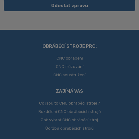
zpracováním
Odeslat zprávu
osobních
Formulář
údajů
.
se
nepodařilo
odeslat.
OBRÁBĚCÍ STROJE PRO:
CNC obrábění
CNC frézování
CNC soustružení
ZAJÍMÁ VÁS
Co jsou to CNC obráběcí stroje?
Rozdělení CNC obráběcích strojů
Jak vybrat CNC obráběcí stroj
Údržba obráběcích strojů