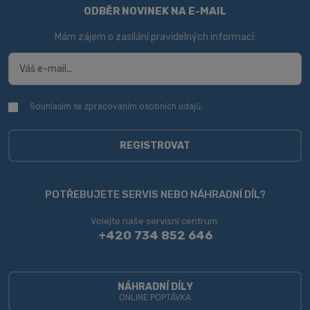
ODBĚR NOVINEK NA E-MAIL
Mám zájem o zasílání pravidelných informací:
Souhlasím se zpracováním
osobních údajů
.
Souhlasím
se
zpracováním
osobních
REGISTROVAT
údajů
.
Formulář
se
POTŘEBUJETE SERVIS NEBO NÁHRADNÍ DÍL?
nepodařilo
Volejte naše servisní centrum:
odeslat.
+420 734 852 646
NÁHRADNÍ DÍLY
ONLINE POPTÁVKA