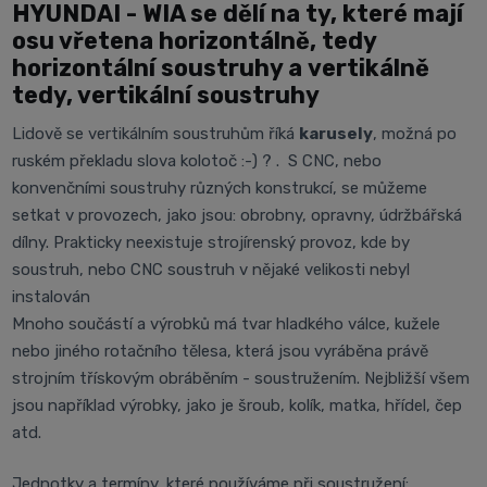
HYUNDAI - WIA se dělí na ty, které mají
osu vřetena horizontálně, tedy
horizontální soustruhy a vertikálně
tedy, vertikální soustruhy
Lidově se vertikálním soustruhům říká
karusely
, možná po
ruském překladu slova kolotoč :-) ? . S CNC, nebo
konvenčními soustruhy různých konstrukcí, se můžeme
setkat v provozech, jako jsou: obrobny, opravny, údržbářská
dílny. Prakticky neexistuje strojírenský provoz, kde by
soustruh, nebo CNC soustruh v nějaké velikosti nebyl
instalován
Mnoho součástí a výrobků má tvar hladkého válce, kužele
nebo jiného rotačního tělesa, která jsou vyráběna právě
strojním třískovým obráběním - soustružením. Nejbližší všem
jsou například výrobky, jako je šroub, kolík, matka, hřídel, čep
atd.
Jednotky a termíny, které používáme při soustružení: