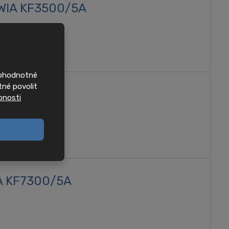
i WIA KF3500/5A
nohodnotné
tné povolit
bnosti
IA KF7300/5A