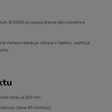
trum XF2000i je vysoce přesné díky inovativní
é vřeteno redukuje vibrace a teplotu, zajišťuje
vitu.
ktu
růměr stolu je 260
mm.
nástrojů (opce 40 nástrojů).