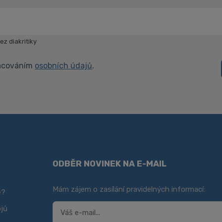
z diakritiky
racováním
osobních údajů
.
ODBĚR NOVINEK NA E-MAIL
Mám zájem o zasílání pravidelných informací:
e?
ojů