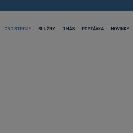
CNC STROJE
SLUŽBY
O NÁS
POPTÁVKA
NOVINKY
 vertikální cen
 CNC obráběcí centra Hyundai WIA
5-ti osé CNC vertikální centrum Hy