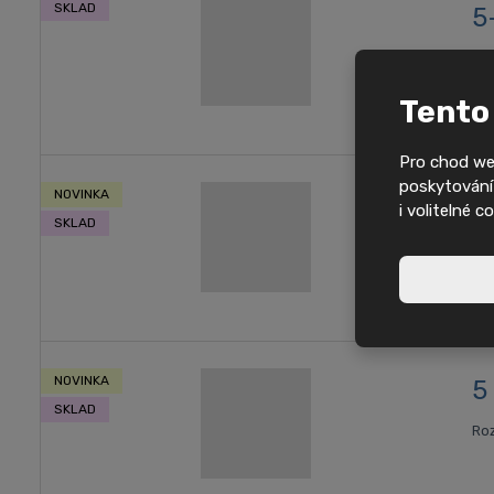
SKLAD
5
Roz
Tento
Pro chod we
poskytování 
NOVINKA
H
i volitelné c
SKLAD
Roz
NOVINKA
5
SKLAD
Roz