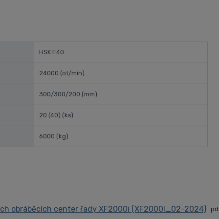
HSK E40
24000
(ot/min)
300/300/200
(mm)
20 (40)
(ks)
6000
(kg)
lních obráběcích center řady XF2000i (XF2000I_02-2024)
pd