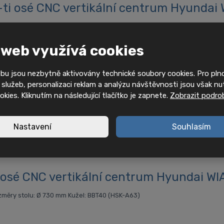
-ti osé CNC vertikální centrum Hyunda
měry stolu: Ø 350 mm Kužel: BBT40 (HSK-A63)
 web využívá cookies
bu jsou nezbytně aktivovány technické soubory cookies. Pro pl
služeb, personalizaci reklam a analýzu návštěvnosti jsou však nu
yundai WIA KF6500/5A
ookies. Kliknutím na následující tlačítko je zapnete.
Zobrazit podro
měry stolu: Ø 630 mm Kužel: BBT40 (HSK-A63)
Nastavení
Souhlasím
 osé CNC vertikální centrum Hyundai W
měry stolu: Ø 730 mm Kužel: BBT40 (HSK-A63)