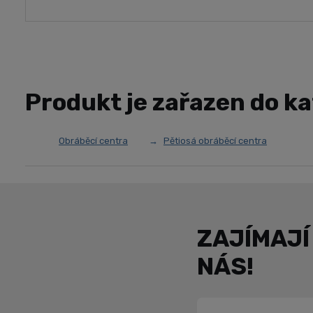
Produkt je zařazen do ka
Obráběcí centra
Pětiosá obráběcí centra
ZAJÍMAJÍ
NÁS!