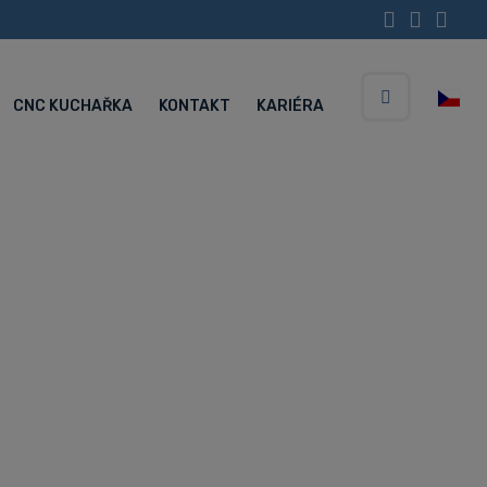
CNC KUCHAŘKA
KONTAKT
KARIÉRA
Vyhledávání
Servisní centrum (Po-Pá 5:30-15:00 hod.)
+420 734 852 646
trum Hyundai
undai WIA XF2000i