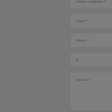
Jméno a příjmení
*
Firma
*
Město
*
IČ
Zpráva
*