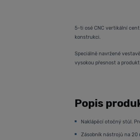
5-ti osé CNC vertikální cen
konstrukci.
Speciálně navržené vestavěn
vysokou přesnost a produkti
Popis produ
Naklápěcí otočný stůl. P
Zásobník nástrojů na 20