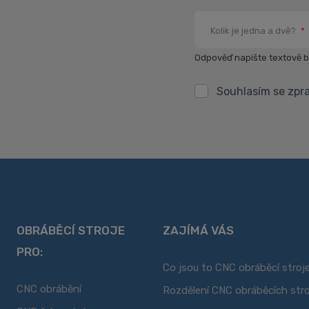
Kolik je jedna a dvě?
*
Odpověď napište textově be
Souhlasím se zp
Souhlasím
se
zpracováním
Formulář
osobních
se
údajů
.
nepodařilo
odeslat.
OBRÁBĚCÍ STROJE
ZAJÍMÁ VÁS
PRO:
Co jsou to CNC obráběcí stroj
CNC obrábění
Rozdělení CNC obráběcích str