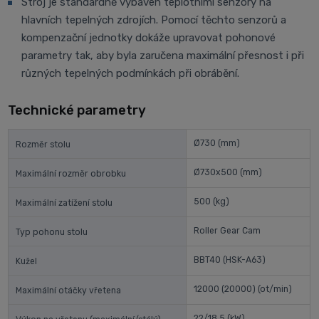
Stroj je standardně vybaven teplotními senzory na
hlavních tepelných zdrojích. Pomocí těchto senzorů a
kompenzační jednotky dokáže upravovat pohonové
parametry tak, aby byla zaručena maximální přesnost i při
různých tepelných podmínkách při obrábění.
Technické parametry
Ø730
(mm)
Rozměr stolu
Ø730x500
(mm)
Maximální rozměr obrobku
500
(kg)
Maximální zatížení stolu
Roller Gear Cam
Typ pohonu stolu
BBT40 (HSK-A63)
Kužel
12000 (20000)
(ot/min)
Maximální otáčky vřetena
22/18,5
(kW)