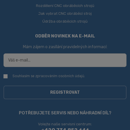
Rozdělení CNC obráběcích strojů
Jak vybrat CNC obráběcí stroj
Údržba obráběcích strojů
ODBĚR NOVINEK NA E-MAIL
Mám zájem o zasílání pravidelných informací:
Souhlasím se zpracováním
osobních údajů
.
Souhlasím
se
zpracováním
osobních
REGISTROVAT
údajů
.
Formulář
se
POTŘEBUJETE SERVIS NEBO NÁHRADNÍ DÍL?
nepodařilo
Volejte naše servisní centrum: