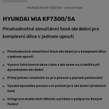
HYUNDAI WIA KF7300/5A - odvod třísek
HYUNDAI WIA KF7300/5A
Plnohodnotné simultánní 5osé obrábění pro
komplexní dílce v jednom upnutí
Plnohodnotné simultánní 5osé obrábění pro komplexní dílce
v jednom upnutí
Vysoce tuhá konstrukce rámu s důrazem na stabilitu při
dynamickém obrábění
Přímý pohon rotačních os pro přesné a plynulé polohování
Vysoká dynamika posuvů a zrychlení pro zkrácení výrobních
časů
Integrace moderních řídicích systémů s podporou 5osých
funkcí