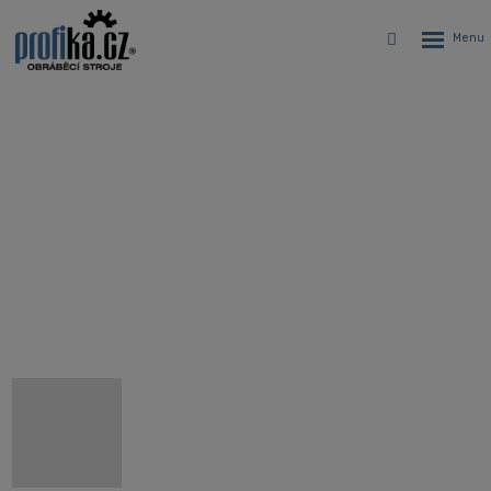
Rozbalen
Vyhledávání
menu
5 osé CNC vertikální centrum
Hyundai WIA KF7300/5A
Úvodní stránka
CNC stroje
Obráběcí centra
5 osé CNC vertikální centrum Hyundai WIA KF7300/5A