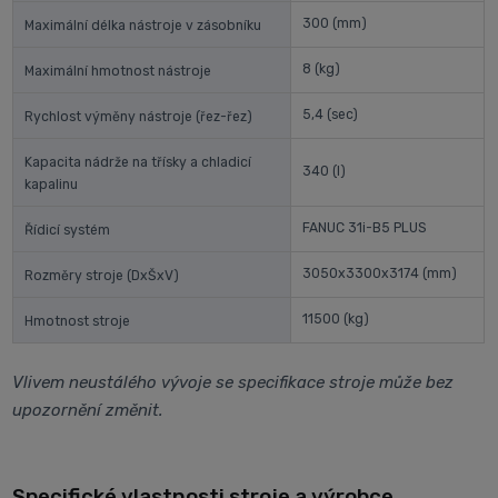
300
(mm)
Maximální délka nástroje v zásobníku
8
(kg)
Maximální hmotnost nástroje
5,4
(sec)
Rychlost výměny nástroje (řez-řez)
Kapacita nádrže na třísky a chladicí
340
(l)
kapalinu
FANUC 31i-B5 PLUS
Řídicí systém
3050x3300x3174
(mm)
Rozměry stroje (DxŠxV)
11500
(kg)
Hmotnost stroje
Vlivem neustálého vývoje se specifikace stroje může bez
upozornění změnit.
Specifické vlastnosti stroje a výrobce