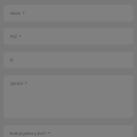
Město
*
PSČ
*
IČ
Zpráva
*
Kolik je jedna a dvě?
*