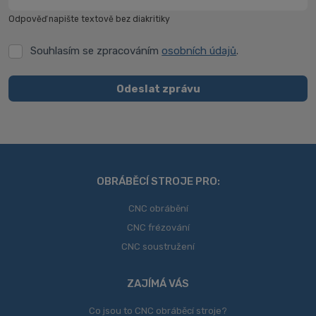
Odpověď napište textově bez diakritiky
Souhlasím se zpracováním
osobních údajů
.
Souhlasím
se
zpracováním
Odeslat zprávu
osobních
Formulář
údajů
.
se
nepodařilo
odeslat.
OBRÁBĚCÍ STROJE PRO:
CNC obrábění
CNC frézování
CNC soustružení
ZAJÍMÁ VÁS
Co jsou to CNC obráběcí stroje?