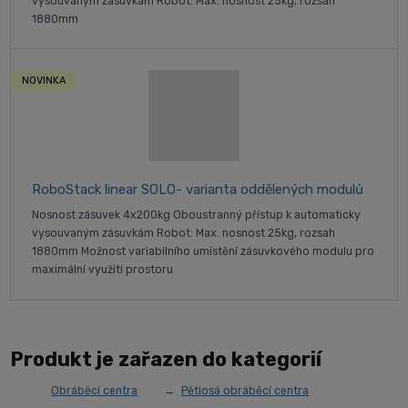
vysouvaným zásuvkám Robot: Max. nosnost 25kg, rozsah
1880mm
NOVINKA
RoboStack linear SOLO- varianta oddělených modulů
Nosnost zásuvek 4x200kg Oboustranný přístup k automaticky
vysouvaným zásuvkám Robot: Max. nosnost 25kg, rozsah
1880mm Možnost variabilního umístění zásuvkového modulu pro
maximální využití prostoru
Produkt je zařazen do kategorií
Obráběcí centra
Pětiosá obráběcí centra