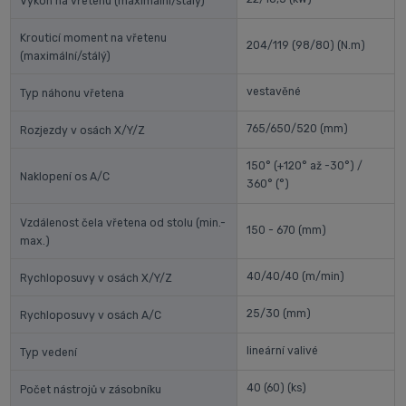
Výkon na vřetenu (maximální/stálý)
Krouticí moment na vřetenu
204/119 (98/80)
(N.m)
(maximální/stálý)
vestavěné
Typ náhonu vřetena
765/650/520
(mm)
Rozjezdy v osách X/Y/Z
150° (+120° až -30°) /
Naklopení os A/C
360°
(°)
Vzdálenost čela vřetena od stolu (min.-
150 - 670
(mm)
max.)
40/40/40
(m/min)
Rychloposuvy v osách X/Y/Z
25/30
(mm)
Rychloposuvy v osách A/C
lineární valivé
Typ vedení
40 (60)
(ks)
Počet nástrojů v zásobníku