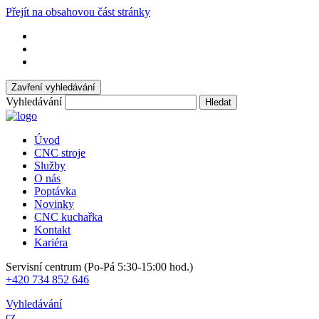
Přejít na obsahovou část stránky
Zavření vyhledávání
Vyhledávání
Hledat
Úvod
CNC stroje
Služby
O nás
Poptávka
Novinky
CNC kuchařka
Kontakt
Kariéra
Servisní centrum (Po-Pá 5:30-15:00 hod.)
+420 734 852 646
Vyhledávání
cz