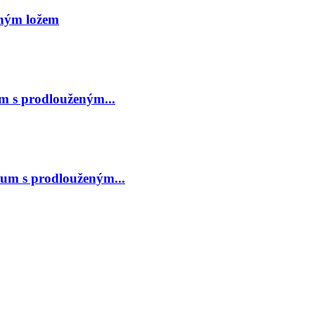
ným ložem
 s prodlouženým...
um s prodlouženým...