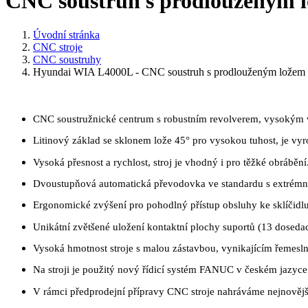
CNC soustruh s prodlouženým
Úvodní stránka
CNC stroje
CNC soustruhy
Hyundai WIA L4000L - CNC soustruh s prodlouženým ložem
CNC soustružnické centrum s robustním revolverem, vysokým v
Litinový základ se sklonem lože 45° pro vysokou tuhost, je vyr
Vysoká přesnost a rychlost, stroj je vhodný i pro těžké obrábění
Dvoustupňová automatická převodovka ve standardu s extrém
Ergonomické zvýšení pro pohodlný přístup obsluhy ke sklíčidlu 
Unikátní zvětšené uložení kontaktní plochy suportů (13 dosedac
Vysoká hmotnost stroje s malou zástavbou, vynikajícím řemesl
Na stroji je použitý nový řídicí systém FANUC v českém jazyce
V rámci předprodejní přípravy CNC stroje nahráváme nejnovější