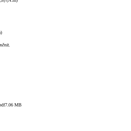
5,8)
(N.m)
)
měnit.
pdf
7.06 MB