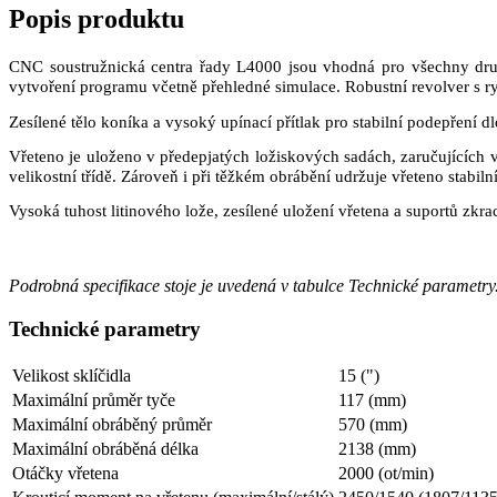
Popis produktu
CNC soustružnická centra řady L4000 jsou vhodná pro všechny dru
vytvoření programu včetně přehledné simulace. Robustní revolver s ry
Zesílené tělo koníka a vysoký upínací přítlak pro stabilní podepření 
Vřeteno je uloženo v předepjatých ložiskových sadách, zaručujících v
velikostní třídě. Zároveň i při těžkém obrábění udržuje vřeteno stabilní
Vysoká tuhost litinového lože, zesílené uložení vřetena a suportů zkra
Podrobná specifikace stoje je uvedená v tabulce Technické parametry
Technické parametry
Velikost sklíčidla
15
(")
Maximální průměr tyče
117
(mm)
Maximální obráběný průměr
570
(mm)
Maximální obráběná délka
2138
(mm)
Otáčky vřetena
2000
(ot/min)