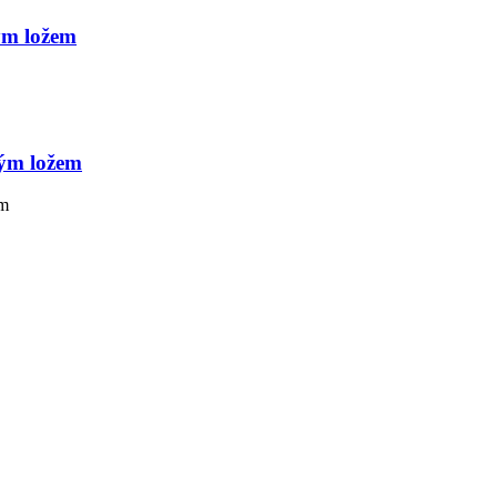
ým ložem
ým ložem
mm