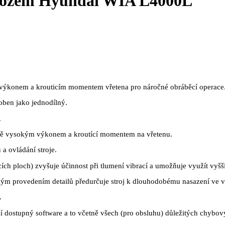
 ložem Hyundai WIA L4000L
ýkonem a krouticím momentem vřetena pro náročné obráběcí operace. 
oben jako jednodílný.
.
ně vysokým výkonem a kroutící momentem na vřetenu.
a ovládání stroje.
ích ploch) zvyšuje účinnost při tlumení vibrací a umožňuje využít vyšš
ným provedením detailů předurčuje stroj k dlouhodobému nasazení ve v
.
 dostupný software a to včetně všech (pro obsluhu) důležitých chybovýc