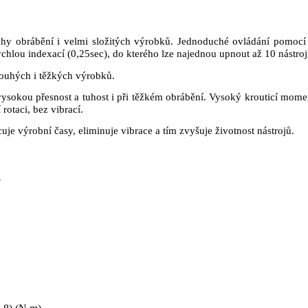
hy obrábění i velmi složitých výrobků. Jednoduché ovládání pomocí
chlou indexací (0,25sec), do kterého lze najednou upnout až 10 nástroj
dlouhých i těžkých výrobků.
ysokou přesnost a tuhost i při těžkém obrábění. Vysoký krouticí moment
 rotaci, bez vibrací.
cuje výrobní časy, eliminuje vibrace a tím zvyšuje životnost nástrojů.
.