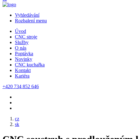
Vyhledávání
Rozbalení menu
Úvod
CNC stroje
Služby
O nás
Poptávka
Novinky
CNC kuchařka
Kontakt
Kariéra
+420 734 852 646
cz
sk