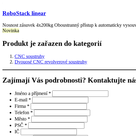
RoboStack linear
Nosnost zásuvek 4x200kg Oboustranný přístup k automaticky vyso
Novinka
Produkt je zařazen do kategorií
CNC soustruhy
Dvouosé CNC revolverové soustruhy
Zajímají Vás podrobnosti? Kontaktujte ná
Jméno a příjmení
*
E-mail
*
Firma
*
Telefon
*
Město
*
PSČ
*
IČ