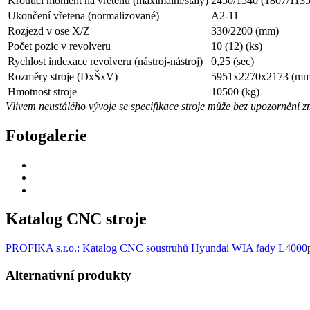
Krouticí moment na vřetenu (maximální/stálý)
2450/1540 (1807/113
Ukončení vřetena (normalizované)
A2-11
Rozjezd v ose X/Z
330/2200
(mm)
Počet pozic v revolveru
10 (12)
(ks)
Rychlost indexace revolveru (nástroj-nástroj)
0,25
(sec)
Rozměry stroje (DxŠxV)
5951x2270x2173
(mm
Hmotnost stroje
10500
(kg)
Vlivem neustálého vývoje se specifikace stroje může bez upozornění z
Fotogalerie
Katalog CNC stroje
PROFIKA s.r.o.: Katalog CNC soustruhů Hyundai WIA řady L4000
Alternativní produkty