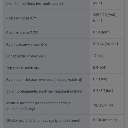
A2-11
Ukončení vřetena (normalizované)
265/120 (±60)
Rozjezd v ose X/Y
(mm)
830
(mm)
Rozjezd v ose Z/ZB
30/24
(m/min)
Rychloposuvy v ose Z/X
12
(ks)
Počet pozic v revolveru
BMT65P
Typ držáků nástrojů
0,2
(sec)
Rychlost indexace revolveru (nástroj-nástroj)
5,5/3,7
(kW)
Výkon poháněného nástroje (maximální/stálý)
Krouticí moment poháněného nástroje
70/35,4
(kW)
(maximální/stálý)
5000
(ot/min)
Otáčky poháněného nástroje (plynule řízené)