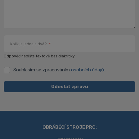
Kolik je jedna a dvě?
*
Odpověď napište textově bez diakritiky
Souhlasím se zpracováním
osobních údajů
.
Souhlasím
se
zpracováním
Odeslat zprávu
osobních
Formulář
údajů
.
se
nepodařilo
odeslat.
OBRÁBĚCÍ STROJE PRO: