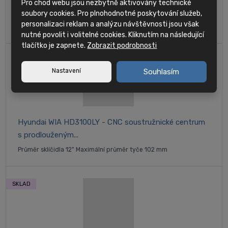
s osou Y
Pro chod webu jsou nezbytně aktivovány technické
soubory cookies. Pro plnohodnotné poskytování služeb,
Průměr sklíčidla hlavního vřetena 12" Maximální průměr tyče 102
personalizaci reklam a analýzu návštěvnosti jsou však
mm
nutné povolit i volitelné cookies. Kliknutím na následující
tlačítko je zapnete.
Zobrazit podrobnosti
Nastavení
Souhlasím
Hyundai WIA HD3100LY - CNC soustružnické centrum
s prodlouženým...
Průměr sklíčidla 12" Maximální průměr tyče 102 mm
SKLAD