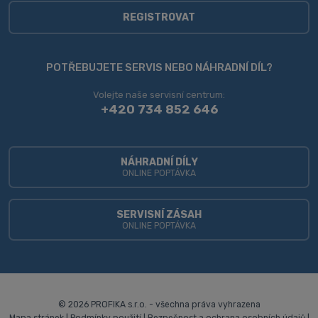
zpracováním
osobních
REGISTROVAT
údajů
.
Formulář
se
POTŘEBUJETE SERVIS NEBO NÁHRADNÍ DÍL?
nepodařilo
Volejte naše servisní centrum:
odeslat.
+420 734 852 646
NÁHRADNÍ DÍLY
ONLINE POPTÁVKA
SERVISNÍ ZÁSAH
ONLINE POPTÁVKA
© 2026 PROFIKA s.r.o. - všechna práva vyhrazena