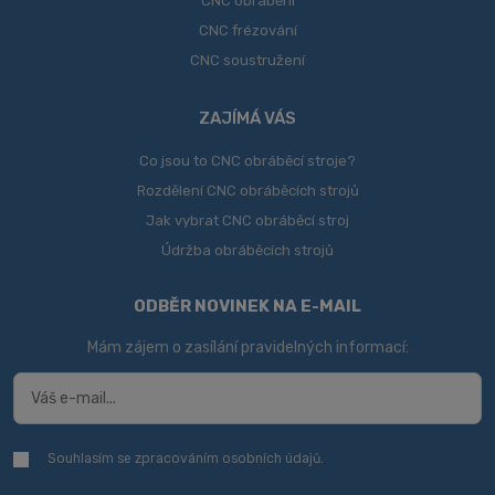
CNC obrábění
CNC frézování
CNC soustružení
ZAJÍMÁ VÁS
Co jsou to CNC obráběcí stroje?
Rozdělení CNC obráběcích strojů
Jak vybrat CNC obráběcí stroj
Údržba obráběcích strojů
ODBĚR NOVINEK NA E-MAIL
Mám zájem o zasílání pravidelných informací:
Souhlasím se zpracováním
osobních údajů
.
Souhlasím
se