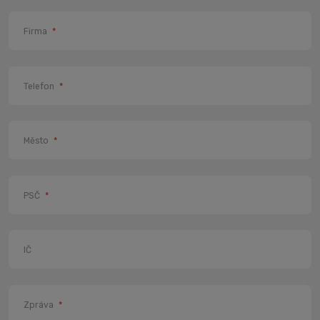
Firma
*
Telefon
*
Město
*
PSČ
*
IČ
Zpráva
*