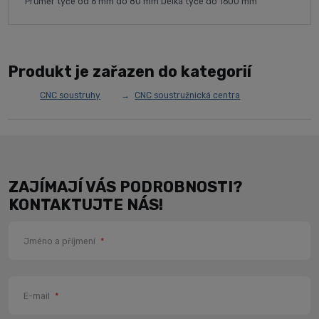
Průměr tyče od 6 mm do 80 mm Délka tyče do 1600 mm
Produkt je zařazen do kategorií
CNC soustruhy
CNC soustružnická centra
ZAJÍMAJÍ VÁS PODROBNOSTI?
KONTAKTUJTE NÁS!
Jméno a příjmení
*
E-mail
*