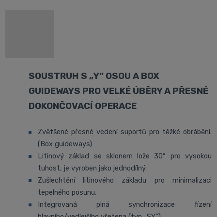
SOUSTRUH S „Y“ OSOU A BOX
GUIDEWAYS PRO VELKÉ ÚBĚRY A PŘESNÉ
DOKONČOVACÍ OPERACE
Zvětšené přesné vedení suportů pro těžké obrábění.
(Box guideways)
Litinový základ se sklonem lože 30° pro vysokou
tuhost, je vyroben jako jednodílný.
Zušlechtění litinového základu pro minimalizaci
tepelného posunu.
Integrovaná plná synchronizace řízení
hlavního/vedlejšího vřetena (typ „SY“).