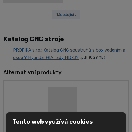
Následující
Předchozí
Katalog CNC stroje
PROFIKA s.r.o.: Katalog CNC soustruhů s box vedením a
osou Y Hyundai WIA řady HD-SY
pdf
8.29 MB
Alternativní produkty
Tento web využívá cookies
Hyundai WIA L3000Y - CNC soustružnické centrum