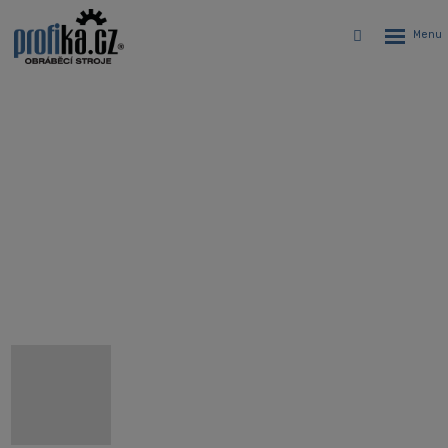
Rozbalen
Vyhledávání
menu
CNC soustružnické centrum s osou
Y Hyundai WIA HD3100Y
Úvodní stránka
CNC stroje
CNC soustruhy
CNC soustružnická centra Hyundai WIA
Hyundai WIA HD3100Y - CNC soustružnické centrum s osou Y