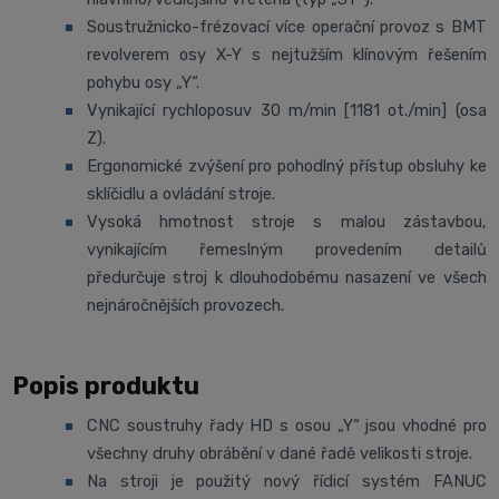
Soustružnicko-frézovací více operační provoz s BMT
revolverem osy X-Y s nejtužším klínovým řešením
pohybu osy „Y“.
Vynikající rychloposuv 30 m/min [1181 ot./min] (osa
Z).
Ergonomické zvýšení pro pohodlný přístup obsluhy ke
sklíčidlu a ovládání stroje.
Vysoká hmotnost stroje s malou zástavbou,
vynikajícím řemeslným provedením detailů
předurčuje stroj k dlouhodobému nasazení ve všech
nejnáročnějších provozech.
Popis produktu
CNC soustruhy řady HD s osou „Y“ jsou vhodné pro
všechny druhy obrábění v dané řadě velikosti stroje.
Na stroji je použitý nový řídicí systém FANUC