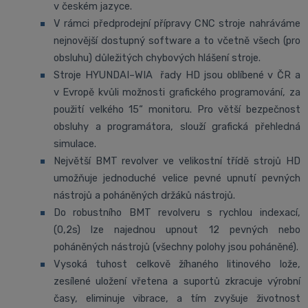
v českém jazyce.
V rámci předprodejní přípravy CNC stroje nahráváme
nejnovější dostupný software a to včetně všech (pro
obsluhu) důležitých chybových hlášení stroje.
Stroje HYUNDAI–WIA řady HD jsou oblíbené v ČR a
v Evropě kvůli možnosti grafického programování, za
použití velkého 15“ monitoru. Pro větší bezpečnost
obsluhy a programátora, slouží grafická přehledná
simulace.
Největší BMT revolver ve velikostní třídě strojů HD
umožňuje jednoduché velice pevné upnutí pevných
nástrojů a poháněných držáků nástrojů.
Do robustního BMT revolveru s rychlou indexací,
(0,2s) lze najednou upnout 12 pevných nebo
poháněných nástrojů (všechny polohy jsou poháněné).
Vysoká tuhost celkově žíhaného litinového lože,
zesílené uložení vřetena a suportů zkracuje výrobní
časy, eliminuje vibrace, a tím zvyšuje životnost