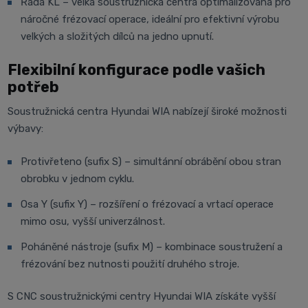
Řada KL – velká soustružnická centra optimalizovaná pro
náročné frézovací operace, ideální pro efektivní výrobu
velkých a složitých dílců na jedno upnutí.
Flexibilní konfigurace podle vašich
potřeb
Soustružnická centra Hyundai WIA nabízejí široké možnosti
výbavy:
Protivřeteno (sufix S) – simultánní obrábění obou stran
obrobku v jednom cyklu.
Osa Y (sufix Y) – rozšíření o frézovací a vrtací operace
mimo osu, vyšší univerzálnost.
Poháněné nástroje (sufix M) – kombinace soustružení a
frézování bez nutnosti použití druhého stroje.
S CNC soustružnickými centry Hyundai WIA získáte vyšší