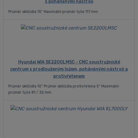
s poháněnými nástroji
Průměr sklíčidla 15" Maximální průměr tyče 117 mm
Hyundai WIA SE2200LMSC - CNC soustružnické
centrum s prodlouženým ložem, poháněnými nástroji a
protivřetenem
Průměr sklíčidla 10" Průměr sklíčidla protivřetena 5" Maximální
průměr tyče 81 / 32 mm