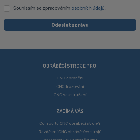
Souhlasím se zpracováním
osobních údajů
.
Souhlasím
se
zpracováním
Odeslat zprávu
osobních
Formulář
údajů
.
se
nepodařilo
odeslat.
OBRÁBĚCÍ STROJE PRO:
CNC obrábění
CNC frézování
CNC soustružení
ZAJÍMÁ VÁS
Co jsou to CNC obráběcí stroje?
Rozdělení CNC obráběcích strojů