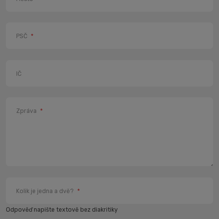
PSČ
*
IČ
Zpráva
*
Kolik je jedna a dvě?
*
Odpověď napište textově bez diakritiky