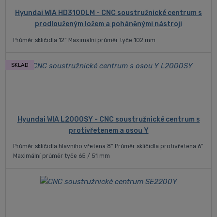
Hyundai WIA HD3100LM - CNC soustružnické centrum s
prodlouženým ložem a poháněnými nástroji
Průměr sklíčidla 12" Maximální průměr tyče 102 mm
SKLAD
Hyundai WIA L2000SY - CNC soustružnické centrum s
protivřetenem a osou Y
Průměr sklíčidla hlavního vřetena 8" Průměr sklíčidla protivřetena 6"
Maximální průměr tyče 65 / 51 mm