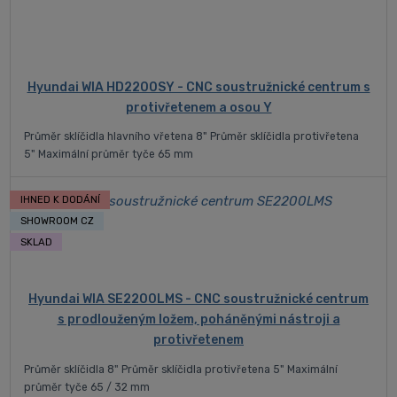
Hyundai WIA HD2200SY - CNC soustružnické centrum s
protivřetenem a osou Y
Průměr sklíčidla hlavního vřetena 8" Průměr sklíčidla protivřetena
5" Maximální průměr tyče 65 mm
IHNED K DODÁNÍ
SHOWROOM CZ
SKLAD
Hyundai WIA SE2200LMS - CNC soustružnické centrum
s prodlouženým ložem, poháněnými nástroji a
protivřetenem
Průměr sklíčidla 8" Průměr sklíčidla protivřetena 5" Maximální
průměr tyče 65 / 32 mm