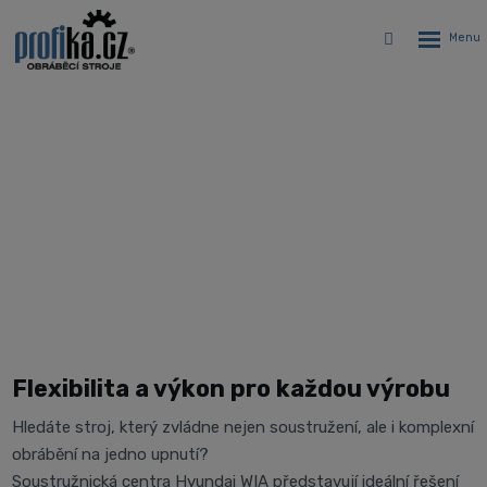
Rozbalen
Vyhledávání
menu
CNC soustružnická centra
Hyundai WIA
Úvodní stránka
CNC stroje
CNC soustruhy
CNC soustružnická centra Hyundai WIA
Flexibilita a výkon pro každou výrobu
Hledáte stroj, který zvládne nejen soustružení, ale i komplexní
obrábění na jedno upnutí?
Soustružnická centra Hyundai WIA představují ideální řešení