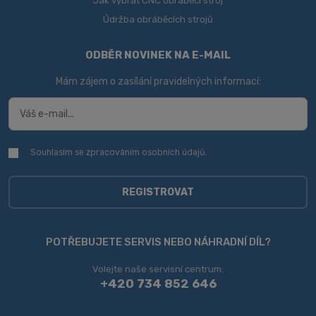
Jak vybrat CNC obráběcí stroj
Údržba obráběcích strojů
ODBĚR NOVINEK NA E-MAIL
Mám zájem o zasílání pravidelných informací:
Souhlasím se zpracováním
osobních údajů
.
Souhlasím
se
zpracováním
osobních
REGISTROVAT
údajů
.
Formulář
se
POTŘEBUJETE SERVIS NEBO NÁHRADNÍ DÍL?
nepodařilo
Volejte naše servisní centrum:
odeslat.
+420 734 852 646