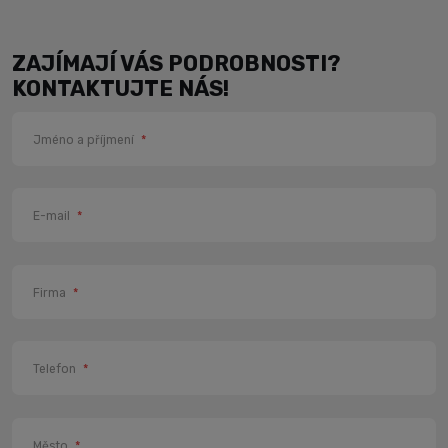
ZAJÍMAJÍ VÁS PODROBNOSTI?
KONTAKTUJTE NÁS!
Jméno a příjmení
*
E-mail
*
Firma
*
Telefon
*
Město
*