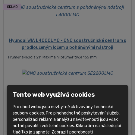
SKLAD
Hyundai WIA L4000LMC - CNC soustružnické centrum s
prodlouženým ložem a poháněnými nástroji
Průměr sklíčidla 21" Maximální průměr tyče 165 mm
Tento web využívá cookies
Hyundai WIA SE2200LMC - CNC soustružnické centrum
Pro chod webu jsou nezbytně aktivovány technické
soubory cookies. Pro plnohodnotné poskytování služeb,
s prodlouženým ložem a poháněnými nástroji
personalizaci reklam a analýzu návštěvnosti jsou však
Průměr sklíčidla 10" Maximální průměr tyče 81 mm
nutné povolit i volitelné cookies. Kliknutím na následující
tlačítko je zapnete.
Zobrazit podrobnosti