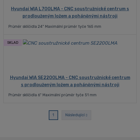
Hyundai WIA L700LMA - CNC soustružnické centrum s
prodlouženým ložem a poháněnými nástroji
Průměr sklíčidla 24" Maximální průměr tyče 165 mm
SKLAD
Hyundai WIA SE2200LMA - CNC soustružnické centrum
s prodlouženým ložem a poháněnými nástroji
Průměr sklíčidla 6" Maximální průměr tyče 51 mm
2
3
Následující
1