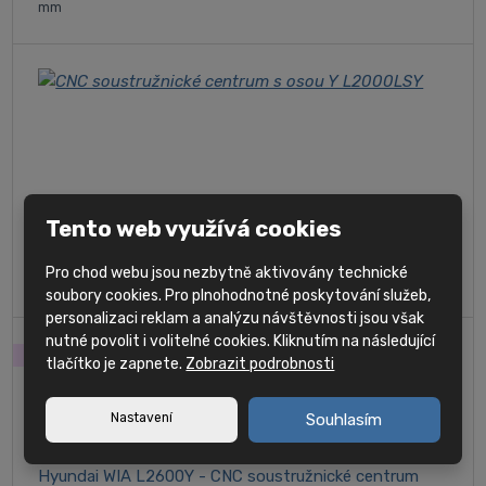
mm
Hyundai WIA L2000LSY - CNC soustružnické centrum
Tento web využívá cookies
s prodlouženým...
Průměr sklíčidla hlavního vřetena 8" Průměr sklíčidla protivřetena
Pro chod webu jsou nezbytně aktivovány technické
6" Maximální průměr tyče 65 / 51 mm
soubory cookies. Pro plnohodnotné poskytování služeb,
personalizaci reklam a analýzu návštěvnosti jsou však
nutné povolit i volitelné cookies. Kliknutím na následující
SKLAD
tlačítko je zapnete.
Zobrazit podrobnosti
Nastavení
Souhlasím
Hyundai WIA L2600Y - CNC soustružnické centrum