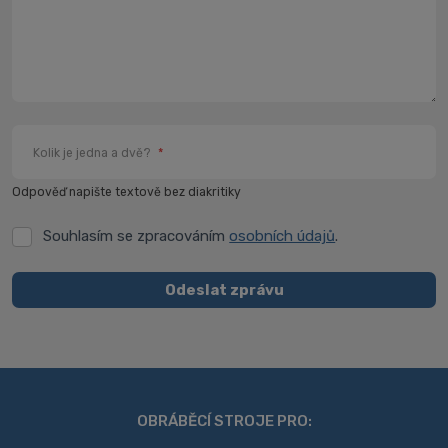
Kolik je jedna a dvě?
*
Odpověď napište textově bez diakritiky
Souhlasím se zpracováním
osobních údajů
.
Souhlasím
se
zpracováním
Odeslat zprávu
osobních
Formulář
údajů
.
se
nepodařilo
odeslat.
OBRÁBĚCÍ STROJE PRO: