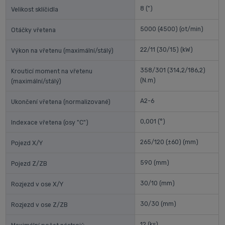
8
(")
Velikost sklíčidla
5000 (4500)
(ot/min)
Otáčky vřetena
22/11 (30/15)
(kW)
Výkon na vřetenu (maximální/stálý)
358/301 (314,2/186,2)
Krouticí moment na vřetenu
(N.m)
(maximální/stálý)
A2-6
Ukončení vřetena (normalizované)
0,001
(°)
Indexace vřetena (osy "C")
265/120 (±60)
(mm)
Pojezd X/Y
590
(mm)
Pojezd Z/ZB
30/10
(mm)
Rozjezd v ose X/Y
30/30
(mm)
Rozjezd v ose Z/ZB
12
(ks)