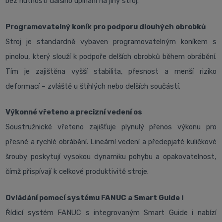
bez nutnosti dalšího upínání na jiný stroj.
Programovatelný koník pro podporu dlouhých obrobků
Stroj je standardně vybaven programovatelným koníkem s
pinolou, který slouží k podpoře delších obrobků během obrábění.
Tím je zajištěna vyšší stabilita, přesnost a menší riziko
deformací – zvláště u štíhlých nebo delších součástí.
Výkonné vřeteno a precizní vedení os
Soustružnické vřeteno zajišťuje plynulý přenos výkonu pro
přesné a rychlé obrábění. Lineární vedení a předepjaté kuličkové
šrouby poskytují vysokou dynamiku pohybu a opakovatelnost,
čímž přispívají k celkové produktivitě stroje.
Ovládání pomocí systému FANUC a Smart Guide i
Řídicí systém FANUC s integrovaným Smart Guide i nabízí