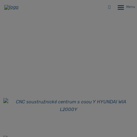
Rozbalen
Vyhledávání
menu
CNC soustružnické centrum
s osou Y Hyundai WIA L2000Y
Úvodní stránka
CNC stroje
CNC soustruhy
CNC soustružnická centra Hyundai WIA
Hyundai WIA L2000Y - CNC soustružnické centrum s osou Y