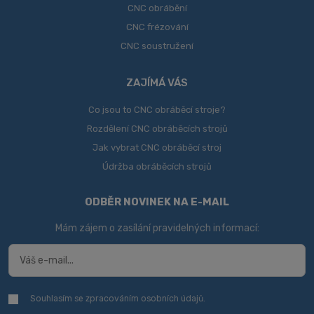
CNC obrábění
CNC frézování
CNC soustružení
ZAJÍMÁ VÁS
Co jsou to CNC obráběcí stroje?
Rozdělení CNC obráběcích strojů
Jak vybrat CNC obráběcí stroj
Údržba obráběcích strojů
ODBĚR NOVINEK NA E-MAIL
Mám zájem o zasílání pravidelných informací:
Souhlasím se zpracováním
osobních údajů
.
Souhlasím
se