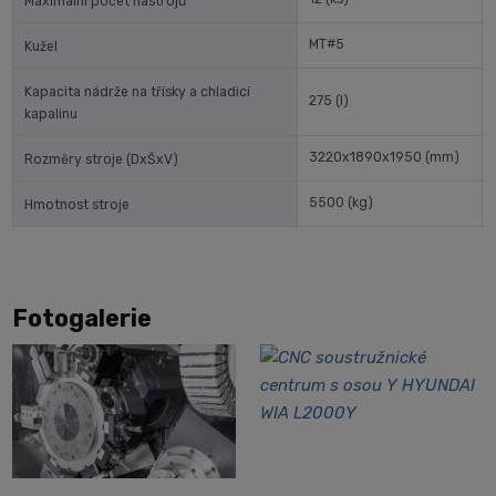
Maximální počet nástrojů
MT#5
Kužel
Kapacita nádrže na třísky a chladicí
275
(l)
kapalinu
3220x1890x1950
(mm)
Rozměry stroje (DxŠxV)
5500
(kg)
Hmotnost stroje
Fotogalerie