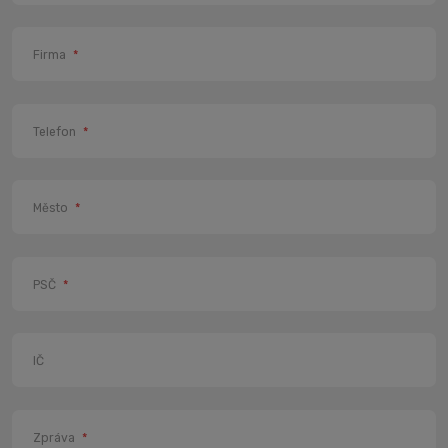
Firma
*
Telefon
*
Město
*
PSČ
*
IČ
Zpráva
*