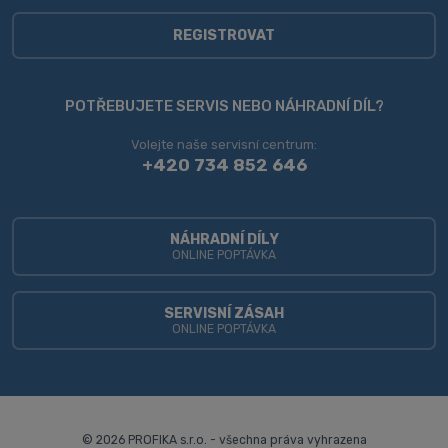
zpracováním
osobních
REGISTROVAT
údajů
.
Formulář
se
POTŘEBUJETE SERVIS NEBO NÁHRADNÍ DÍL?
nepodařilo
Volejte naše servisní centrum:
odeslat.
+420 734 852 646
NÁHRADNÍ DÍLY
ONLINE POPTÁVKA
SERVISNÍ ZÁSAH
ONLINE POPTÁVKA
© 2026 PROFIKA s.r.o. - všechna práva vyhrazena