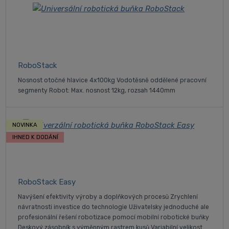
RoboStack
Nosnost otočné hlavice 4x100kg Vodotěsně oddělené pracovní
segmenty Robot: Max. nosnost 12kg, rozsah 1440mm
NOVINKA
IHNED K DODÁNÍ
RoboStack Easy
Navýšení efektivity výroby a doplňkových procesů Zrychlení
návratnosti investice do technologie Uživatelsky jednoduché ale
profesionální řešení robotizace pomocí mobilní robotické buňky
Deskový zásobník s výměnným rastrem kusů Variabilní velikost...