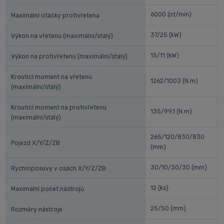
6000
(ot/min)
Maximální otáčky protivřetena
37/25
(kW)
Výkon na vřetenu (maximální/stálý)
15/11
(kW)
Výkon na protivřetenu (maximální/stálý)
Krouticí moment na vřetenu
1262/1003
(N.m)
(maximální/stálý)
Krouticí moment na protivřetenu
135/99,1
(N.m)
(maximální/stálý)
265/120/830/830
Pojezd X/Y/Z/ZB
(mm)
30/10/30/30
(mm)
Rychloposuvy v osách X/Y/Z/ZB
12
(ks)
Maximální počet nástrojů
25/50
(mm)
Rozměry nástroje