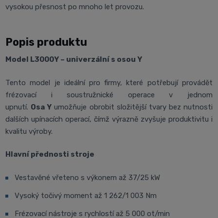
vysokou přesnost po mnoho let provozu.
Popis produktu
Model L3000Y – univerzální s osou Y
Tento model je ideální pro firmy, které potřebují provádět
frézovací i soustružnické operace v jednom
upnutí.
Osa
Y
umožňuje obrobit složitější tvary bez nutnosti
dalších upínacích operací, čímž výrazně zvyšuje produktivitu i
kvalitu výroby.
Hlavní přednosti stroje
Vestavěné vřeteno s výkonem až 37/25 kW
Vysoký točivý moment až 1 262/1 003 Nm
Frézovací nástroje s rychlostí až 5 000 ot/min