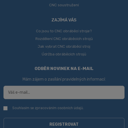
CNC soustružení
ZAJÍMÁ VÁS
Co jsou to CNC obráběcí stroje?
Rozdělení CNC obráběcích strojů
Jak vybrat CNC obráběcí stroj
Údržba obráběcích strojů
ODBĚR NOVINEK NA E-MAIL
Mám zájem o zasílání pravidelných informací:
Souhlasím se zpracováním
osobních údajů
.
Souhlasím
se
zpracováním
osobních
REGISTROVAT
údajů
.