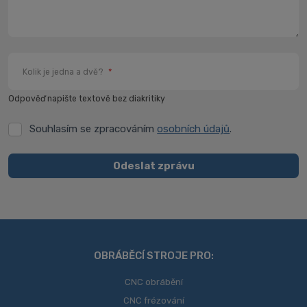
Kolik je jedna a dvě?
*
Odpověď napište textově bez diakritiky
Souhlasím se zpracováním
osobních údajů
.
Souhlasím
se
zpracováním
Odeslat zprávu
osobních
Formulář
údajů
.
se
nepodařilo
odeslat.
OBRÁBĚCÍ STROJE PRO:
CNC obrábění
CNC frézování