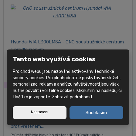
Hyundai WIA L300LMSA - CNC soustružnické centrum
s prodlouženým...
Tento web využívá cookies
Velikost sklíčidla : 10" Velikost sklíčidla protivřetena : 8" Maximální
průměr tyče : Ø76 / Ø65 mm
Pro chod webu jsou nezbytně aktivovány technické
soubory cookies. Pro plnohodnotné poskytování služeb,
personalizaci reklam a analýzu návštěvnosti jsou však
SKLAD
nutné povolit i volitelné cookies. Kliknutím na následující
tlačítko je zapnete.
Zobrazit podrobnosti
Nastavení
Souhlasím
Hyundai WIA L2600SY - CNC soustružnické centrum s
protivřetenem...
Průměr sklíčidla hlavního vřetena 10" Průměr sklíčidla