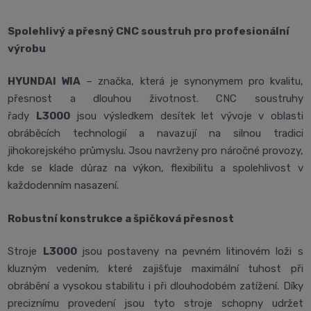
Spolehlivý a přesný CNC soustruh pro profesionální
výrobu
HYUNDAI WIA
– značka, která je synonymem pro kvalitu,
přesnost a dlouhou životnost. CNC soustruhy
řady
L3000
jsou výsledkem desítek let vývoje v oblasti
obráběcích technologií a navazují na silnou tradici
jihokorejského průmyslu. Jsou navrženy pro náročné provozy,
kde se klade důraz na výkon, flexibilitu a spolehlivost v
každodenním nasazení.
Robustní konstrukce a špičková přesnost
Stroje
L3000
jsou postaveny na pevném litinovém loži s
kluzným vedením, které zajišťuje maximální tuhost při
obrábění a vysokou stabilitu i při dlouhodobém zatížení. Díky
preciznímu provedení jsou tyto stroje schopny udržet