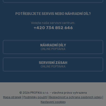
Formulář
se
POTŘEBUJETE SERVIS NEBO NÁHRADNÍ DÍL?
nepodařilo
Volejte naše servisní centrum:
odeslat.
+420 734 852 646
NÁHRADNÍ DÍLY
ONLINE POPTÁVKA
SERVISNÍ ZÁSAH
ONLINE POPTÁVKA
© 2026 PROFIKA s.r.o. - všechna práva vyhrazena
Mapa stránek
|
Podmínky použití
|
Bezpečnost a ochrana osobních údajů
|
Nastavení cookies