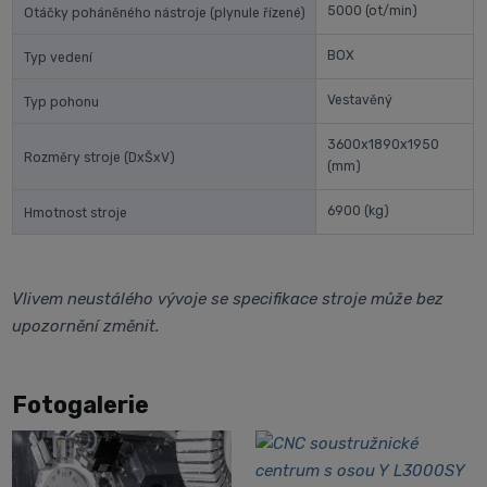
5000
(ot/min)
Otáčky poháněného nástroje (plynule řízené)
BOX
Typ vedení
Vestavěný
Typ pohonu
3600x1890x1950
Rozměry stroje (DxŠxV)
(mm)
6900
(kg)
Hmotnost stroje
Vlivem neustálého vývoje se specifikace stroje může bez
upozornění změnit.
Fotogalerie