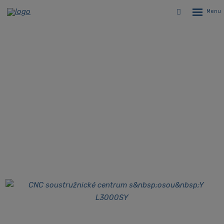
Rozbalen
Vyhledávání
menu
CNC soustružnické centrum s
protivřetenem a osou Y Hyundai
WIA L3000SY
Úvodní stránka
CNC stroje
CNC soustruhy
CNC soustružnická centra Hyundai WIA
Hyundai WIA L3000SY - CNC soustružnické centrum s
protivřetenem a osou Y