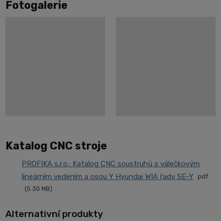
Fotogalerie
Katalog CNC stroje
PROFIKA s.r.o.: Katalog CNC soustruhů s válečkovým
lineárním vedením a osou Y Hyundai WIA řady SE-Y
pdf
5.30 MB
Alternativní produkty