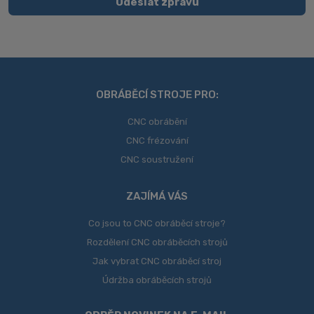
Odeslat zprávu
osobních
Formulář
údajů
.
se
nepodařilo
odeslat.
OBRÁBĚCÍ STROJE PRO:
CNC obrábění
CNC frézování
CNC soustružení
ZAJÍMÁ VÁS
Co jsou to CNC obráběcí stroje?
Rozdělení CNC obráběcích strojů
Jak vybrat CNC obráběcí stroj
Údržba obráběcích strojů