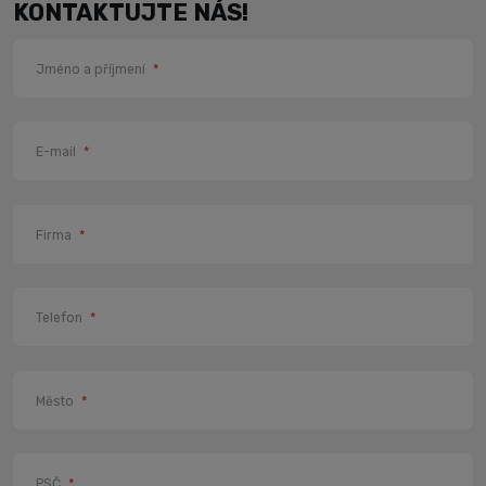
KONTAKTUJTE NÁS!
Jméno a příjmení
*
E-mail
*
Firma
*
Telefon
*
Město
*
PSČ
*