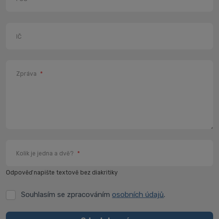
IČ
Zpráva
*
Kolik je jedna a dvě?
*
Odpověď napište textově bez diakritiky
Souhlasím se zpracováním
osobních údajů
.
Souhlasím
se
zpracováním