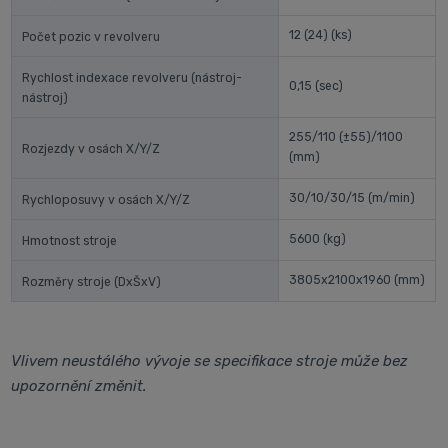
12 (24)
(ks)
Počet pozic v revolveru
Rychlost indexace revolveru (nástroj-
0,15
(sec)
nástroj)
255/110 (±55)/1100
Rozjezdy v osách X/Y/Z
(mm)
30/10/30/15
(m/min)
Rychloposuvy v osách X/Y/Z
5600
(kg)
Hmotnost stroje
3805x2100x1960
(mm)
Rozměry stroje (DxŠxV)
Vlivem neustálého vývoje se specifikace stroje může bez
upozornění změnit.