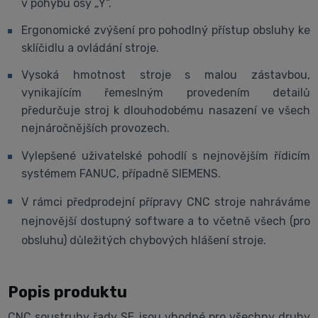
v pohybu osy „Y“.
Ergonomické zvýšení pro pohodlný přístup obsluhy ke
sklíčidlu a ovládání stroje.
Vysoká hmotnost stroje s malou zástavbou,
vynikajícím řemeslným provedením detailů
předurčuje stroj k dlouhodobému nasazení ve všech
nejnáročnějších provozech.
Vylepšené uživatelské pohodlí s nejnovějším řídicím
systémem FANUC, případně SIEMENS.
V rámci předprodejní přípravy CNC stroje nahráváme
nejnovější dostupný software a to včetně všech (pro
obsluhu) důležitých chybových hlášení stroje.
Popis produktu
CNC soustruhy řady SE jsou vhodné pro všechny druhy