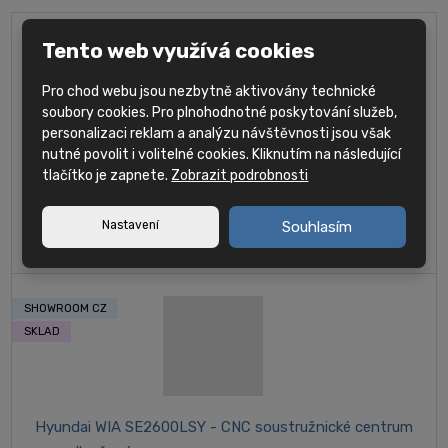
Tento web využívá cookies
Pro chod webu jsou nezbytně aktivovány technické
soubory cookies. Pro plnohodnotné poskytování služeb,
personalizaci reklam a analýzu návštěvnosti jsou však
nutné povolit i volitelné cookies. Kliknutím na následující
Hyundai WIA HD2600Y - CNC soustružnické centrum s
tlačítko je zapnete.
Zobrazit podrobnosti
osou Y
Průměr sklíčidla hlavního vřetena 10" Maximální průměr tyče 81
Nastavení
Souhlasím
mm
SHOWROOM CZ
SKLAD
Hyundai WIA SE2600LSY - CNC soustružnické centrum