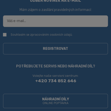
ODBĚR NOVINEK NA E-MAIL
Mám zájem o zasílání pravidelných informací:
Souhlasím se zpracováním
osobních údajů
.
Souhlasím
se
zpracováním
osobních
REGISTROVAT
údajů
.
Formulář
se
POTŘEBUJETE SERVIS NEBO NÁHRADNÍ DÍL?
nepodařilo
Volejte naše servisní centrum:
odeslat.
+420 734 852 646
NÁHRADNÍ DÍLY
ONLINE POPTÁVKA