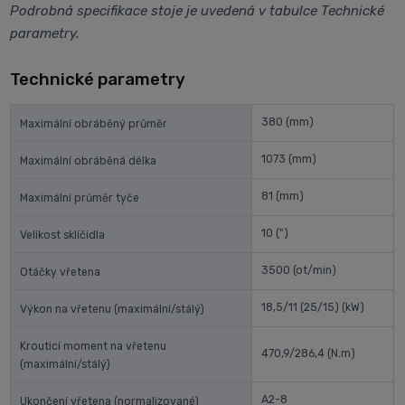
Podrobná specifikace stoje je uvedená v tabulce Technické
parametry.
Technické parametry
380
(mm)
Maximální obráběný průměr
1073
(mm)
Maximální obráběná délka
81
(mm)
Maximální průměr tyče
10
(")
Velikost sklíčidla
3500
(ot/min)
Otáčky vřetena
18,5/11 (25/15)
(kW)
Výkon na vřetenu (maximální/stálý)
Krouticí moment na vřetenu
470,9/286,4
(N.m)
(maximální/stálý)
A2-8
Ukončení vřetena (normalizované)