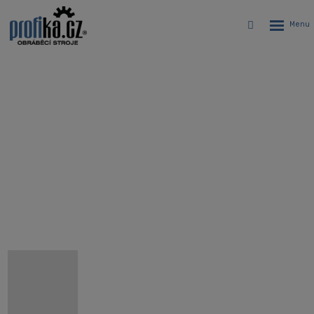
Rozbalen
Vyhledávání
menu
CNC soustružnické centrum s
prodlouženým ložem a osou Y
Hyundai WIA SE2600LY
Úvodní stránka
CNC stroje
CNC soustruhy
Hyundai WIA SE2600LY - CNC soustružnické centrum s
prodlouženým ložem a osou Y