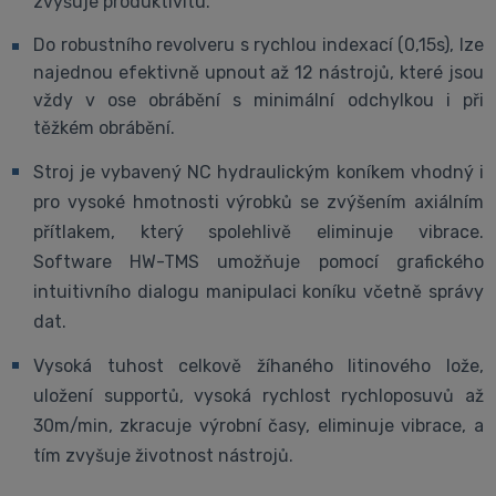
zvyšuje produktivitu.
Do robustního revolveru s rychlou indexací (0,15s), lze
najednou efektivně upnout až 12 nástrojů, které jsou
vždy v ose obrábění s minimální odchylkou i při
těžkém obrábění.
Stroj je vybavený NC hydraulickým koníkem vhodný i
pro vysoké hmotnosti výrobků se zvýšením axiálním
přítlakem, který spolehlivě eliminuje vibrace.
Software HW-TMS umožňuje pomocí grafického
intuitivního dialogu manipulaci koníku včetně správy
dat.
Vysoká tuhost celkově žíhaného litinového lože,
uložení supportů, vysoká rychlost rychloposuvů až
30m/min, zkracuje výrobní časy, eliminuje vibrace, a
tím zvyšuje životnost nástrojů.