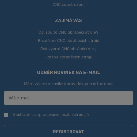
CNC soustružení
ZAJÍMÁ VÁS
Co jsou to CNC obráběcí stroje?
Rozdělení CNC obráběcích strojů
Jak vybrat CNC obráběcí stroj
Údržba obráběcích strojů
ODBĚR NOVINEK NA E-MAIL
Mám zájem o zasílání pravidelných informací:
Souhlasím se zpracováním
osobních údajů
.
Souhlasím
se
zpracováním
osobních
REGISTROVAT
údajů
.