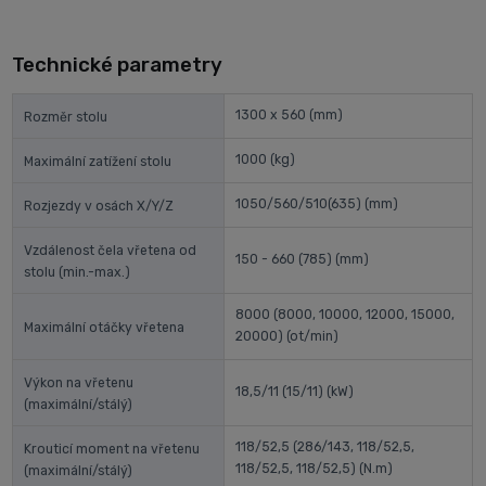
Technické parametry
1300 x 560
(mm)
Rozměr stolu
1000
(kg)
Maximální zatížení stolu
1050/560/510(635)
(mm)
Rozjezdy v osách X/Y/Z
Vzdálenost čela vřetena od
150 - 660 (785)
(mm)
stolu (min.-max.)
8000 (8000, 10000, 12000, 15000,
Maximální otáčky vřetena
20000)
(ot/min)
Výkon na vřetenu
18,5/11 (15/11)
(kW)
(maximální/stálý)
118/52,5 (286/143, 118/52,5,
Krouticí moment na vřetenu
118/52,5, 118/52,5)
(N.m)
(maximální/stálý)