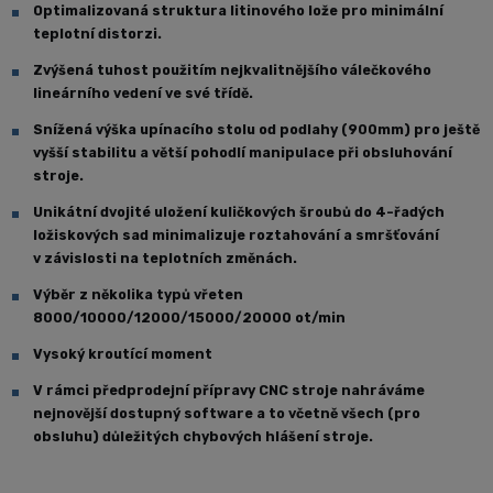
Optimalizovaná struktura litinového lože pro minimální
teplotní distorzi.
Zvýšená tuhost použitím nejkvalitnějšího válečkového
lineárního vedení ve své třídě.
Snížená výška upínacího stolu od podlahy (900mm) pro ještě
vyšší stabilitu a větší pohodlí manipulace při obsluhování
stroje.
Unikátní dvojité uložení kuličkových šroubů do 4-řadých
ložiskových sad minimalizuje roztahování a smršťování
v závislosti na teplotních změnách.
Výběr z několika typů vřeten
8000/10000/12000/15000/20000 ot/min
Vysoký kroutící moment
V rámci předprodejní přípravy CNC stroje nahráváme
nejnovější dostupný software a to včetně všech (pro
obsluhu) důležitých chybových hlášení stroje.