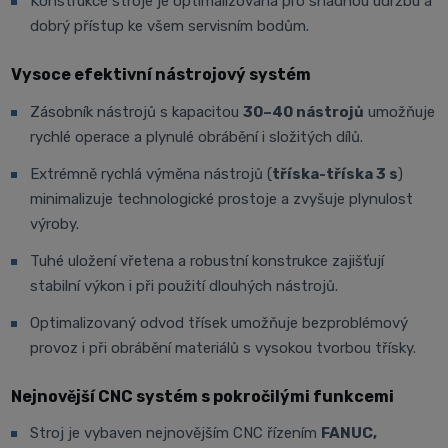
Konstrukce stroje je optimalizovaná pro snadnou údržbu a
dobrý přístup ke všem servisním bodům.
Vysoce efektivní nástrojový systém
Zásobník nástrojů s kapacitou
30–40 nástrojů
umožňuje
rychlé operace a plynulé obrábění i složitých dílů.
Extrémně rychlá výměna nástrojů (
tříska-tříska 3 s
)
minimalizuje technologické prostoje a zvyšuje plynulost
výroby.
Tuhé uložení vřetena a robustní konstrukce zajišťují
stabilní výkon i při použití dlouhých nástrojů.
Optimalizovaný odvod třísek umožňuje bezproblémový
provoz i při obrábění materiálů s vysokou tvorbou třísky.
Nejnovější CNC systém s pokročilými funkcemi
Stroj je vybaven nejnovějším CNC řízením
FANUC,