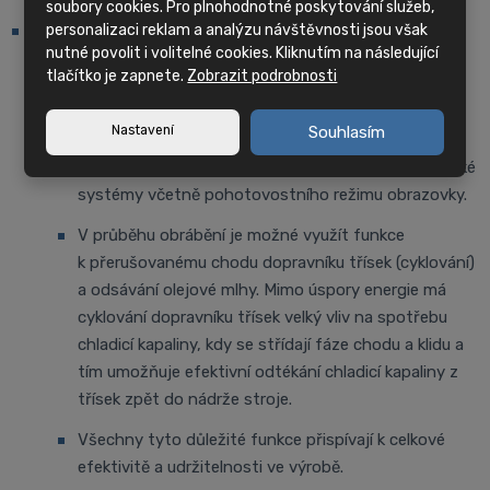
soubory cookies. Pro plnohodnotné poskytování služeb,
personalizaci reklam a analýzu návštěvnosti jsou však
EES (Energy-saving System)
nutné povolit i volitelné cookies. Kliknutím na následující
Tato funkce monitoruje stav celého stroje i jeho
tlačítko je zapnete.
Zobrazit podrobnosti
jednotlivých komponent a na základě
shromážděných dat řídí spotřebu energie. Během
Nastavení
Souhlasím
celého výrobního cyklu optimalizuje chod motorů,
čerpadel chlazení, osvětlení nebo některé hydraulické
systémy včetně pohotovostního režimu obrazovky.
V průběhu obrábění je možné využít funkce
k přerušovanému chodu dopravníku třísek (cyklování)
a odsávání olejové mlhy. Mimo úspory energie má
cyklování dopravníku třísek velký vliv na spotřebu
chladicí kapaliny, kdy se střídají fáze chodu a klidu a
tím umožňuje efektivní odtékání chladicí kapaliny z
třísek zpět do nádrže stroje.
Všechny tyto důležité funkce přispívají k celkové
efektivitě a udržitelnosti ve výrobě.