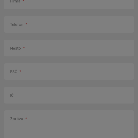
Firma
*
Telefon
*
Město
*
PSČ
*
IČ
Zpráva
*