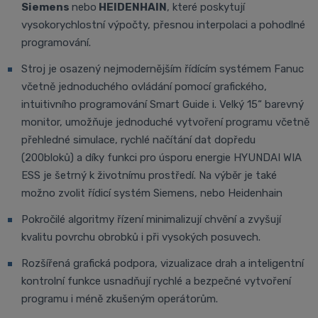
Siemens
nebo
HEIDENHAIN
, které poskytují
vysokorychlostní výpočty, přesnou interpolaci a pohodlné
programování.
Stroj je osazený nejmodernějším řídícím systémem Fanuc
včetně jednoduchého ovládání pomocí grafického,
intuitivního programování Smart Guide i. Velký 15“ barevný
monitor, umožňuje jednoduché vytvoření programu včetně
přehledné simulace, rychlé načítání dat dopředu
(200bloků) a díky funkci pro úsporu energie HYUNDAI WIA
ESS je šetrný k životnímu prostředí. Na výběr je také
možno zvolit řídicí systém Siemens, nebo Heidenhain
Pokročilé algoritmy řízení minimalizují chvění a zvyšují
kvalitu povrchu obrobků i při vysokých posuvech.
Rozšířená grafická podpora, vizualizace drah a inteligentní
kontrolní funkce usnadňují rychlé a bezpečné vytvoření
programu i méně zkušeným operátorům.