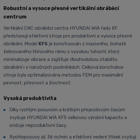
Robustní a vysoce přesné vertikální obráběcí
centrum
Vertikální CNC obráběcí centra HYUNDAI WIA řady KF
představují efektivní stroje pro produktivní a vysoce přesné
obrábění. Model
KF5
je konstruován z masivního, bohatě
žebrovaného litinového rámu s vysokou tuhostí, který
minimalizuje vibrace a zajišťuje dlouhodobou stabilitu
obrábění i v náročných podmínkách. Celková konstrukce
stroje byla optimalizována metodou FEM pro maximální
pevnost, přesnost a životnost.
Vysoká produktivita
Díky rychlým posuvům a krátkým přejezdovým časům
zvyšuje HYUNDAI WIA KF5 celkovou výrobní kapacitu a
snižuje neproduktivní časy.
Rychloposuvy až 36 m/min a efektivní vedení třísek zvyšují