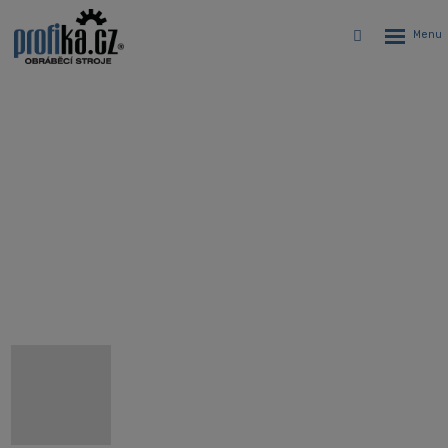
Rozbalen
Vyhledávání
menu
CNC vertikální centrum Hyundai
WIA KF5
Úvodní stránka
CNC stroje
Skladové CNC stroje a příslušenství ihned k dodání
CNC vertikální centrum Hyundai WIA KF5