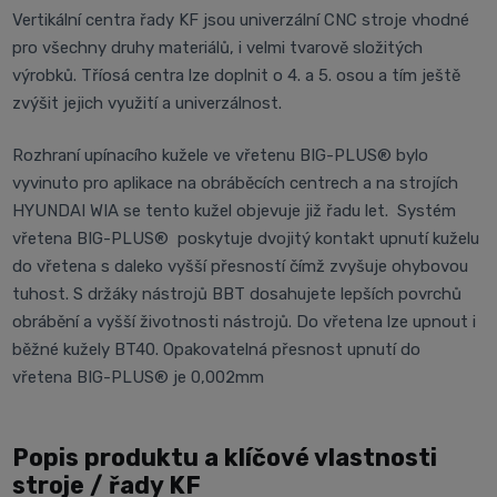
Vertikální centra řady KF jsou univerzální CNC stroje vhodné
pro všechny druhy materiálů, i velmi tvarově složitých
výrobků. Tříosá centra lze doplnit o 4. a 5. osou a tím ještě
zvýšit jejich využití a univerzálnost.
Rozhraní upínacího kužele ve vřetenu BIG-PLUS® bylo
vyvinuto pro aplikace na obráběcích centrech a na strojích
HYUNDAI WIA se tento kužel objevuje již řadu let. Systém
vřetena BIG-PLUS® poskytuje dvojitý kontakt upnutí kuželu
do vřetena s daleko vyšší přesností čímž zvyšuje ohybovou
tuhost. S držáky nástrojů BBT dosahujete lepších povrchů
obrábění a vyšší životnosti nástrojů. Do vřetena lze upnout i
běžné kužely BT40. Opakovatelná přesnost upnutí do
vřetena BIG-PLUS® je 0,002mm
Popis produktu a klíčové vlastnosti
stroje / řady KF