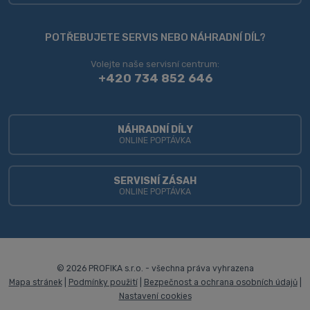
Formulář
se
POTŘEBUJETE SERVIS NEBO NÁHRADNÍ DÍL?
nepodařilo
Volejte naše servisní centrum:
odeslat.
+420 734 852 646
NÁHRADNÍ DÍLY
ONLINE POPTÁVKA
SERVISNÍ ZÁSAH
ONLINE POPTÁVKA
© 2026 PROFIKA s.r.o. - všechna práva vyhrazena
Mapa stránek
|
Podmínky použití
|
Bezpečnost a ochrana osobních údajů
|
Nastavení cookies