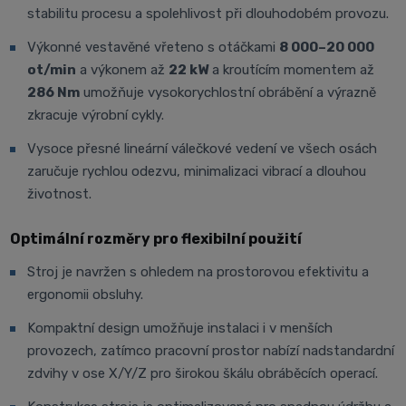
stabilitu procesu a spolehlivost při dlouhodobém provozu.
Výkonné vestavěné vřeteno s otáčkami
8 000–20 000
ot/min
a výkonem až
22 kW
a kroutícím momentem až
286 Nm
umožňuje vysokorychlostní obrábění a výrazně
zkracuje výrobní cykly.
Vysoce přesné lineární válečkové vedení ve všech osách
zaručuje rychlou odezvu, minimalizaci vibrací a dlouhou
životnost.
Optimální rozměry pro flexibilní použití
Stroj je navržen s ohledem na prostorovou efektivitu a
ergonomii obsluhy.
Kompaktní design umožňuje instalaci i v menších
provozech, zatímco pracovní prostor nabízí nadstandardní
zdvihy v ose X/Y/Z pro širokou škálu obráběcích operací.