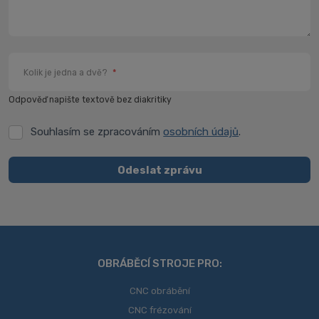
Kolik je jedna a dvě?
*
Odpověď napište textově bez diakritiky
Souhlasím se zpracováním
osobních údajů
.
Souhlasím
se
zpracováním
Odeslat zprávu
osobních
Formulář
údajů
.
se
nepodařilo
odeslat.
OBRÁBĚCÍ STROJE PRO:
CNC obrábění
CNC frézování