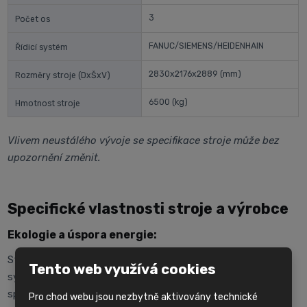
3
Počet os
FANUC/SIEMENS/HEIDENHAIN
Řídicí systém
2830x2176x2889
(mm)
Rozměry stroje (DxŠxV)
6500
(kg)
Hmotnost stroje
Vlivem neustálého vývoje se specifikace stroje může bez
upozornění změnit.
Specifické vlastnosti stroje a výrobce
Ekologie a úspora energie:
Stroje Hyundai WIA jsou vybaveny moderními řídicími
Tento web využívá cookies
systémy a funkcemi, které jsou navrženy pro co nejnižší
spotřebu energie.
Pro chod webu jsou nezbytně aktivovány technické