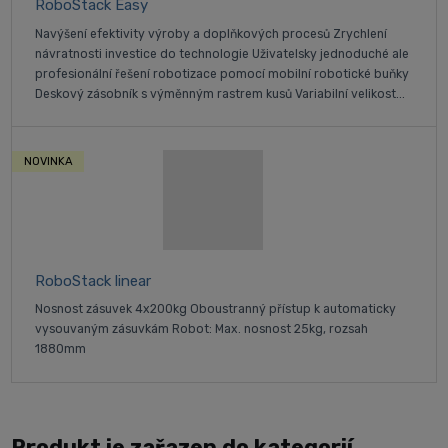
RoboStack Easy
Navýšení efektivity výroby a doplňkových procesů Zrychlení
návratnosti investice do technologie Uživatelsky jednoduché ale
profesionální řešení robotizace pomocí mobilní robotické buňky
Deskový zásobník s výměnným rastrem kusů Variabilní velikost...
NOVINKA
RoboStack linear
Nosnost zásuvek 4x200kg Oboustranný přístup k automaticky
vysouvaným zásuvkám Robot: Max. nosnost 25kg, rozsah
1880mm
Produkt je zařazen do kategorií