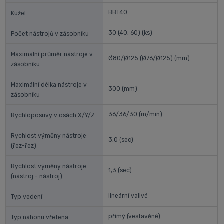
BBT40
Kužel
30 (40, 60)
(ks)
Počet nástrojů v zásobníku
Maximální průměr nástroje v
Ø80/Ø125 (Ø76/Ø125)
(mm)
zásobníku
Maximální délka nástroje v
300
(mm)
zásobníku
36/36/30
(m/min)
Rychloposuvy v osách X/Y/Z
Rychlost výměny nástroje
3,0
(sec)
(řez-řez)
Rychlost výměny nástroje
1,3
(sec)
(nástroj - nástroj)
lineární valivé
Typ vedení
přímý (vestavěné)
Typ náhonu vřetena