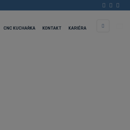
CNC KUCHAŘKA
KONTAKT
KARIÉRA
Vyhledávání
Servisní centrum (Po-Pá 5:30-15:00 hod.)
+420 734 852 646
ndai WIA
běcí centra Hyundai WIA
Hyundai WIA KF6700B/50II