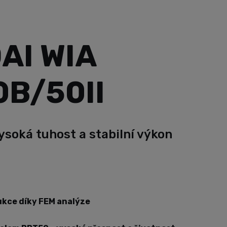
AI WIA
B/50II
ysoká tuhost a stabilní výkon
kce díky FEM analýze