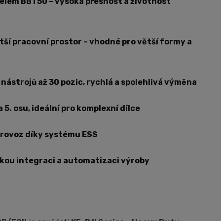
elem BBT50 – vysoká přesnost a životnost
tší pracovní prostor – vhodné pro větší formy a
ástrojů až 30 pozic, rychlá a spolehlivá výměna
a 5. osu, ideální pro komplexní dílce
rovoz díky systému ESS
ckou integraci a automatizaci výroby