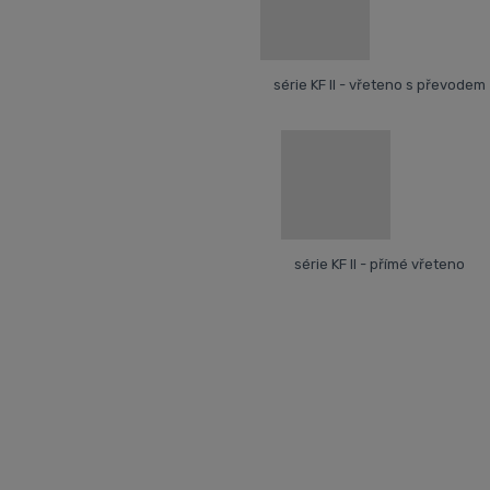
série KF II - vřeteno s převodem
série KF II - přímé vřeteno