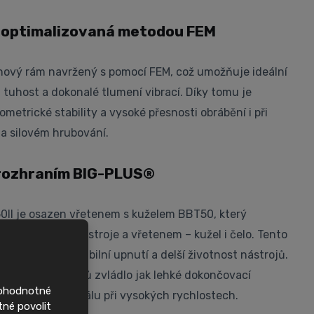
 optimalizovaná metodou FEM
tinový rám navržený s pomocí FEM, což umožňuje ideální
 tuhost a dokonalé tlumení vibrací. Díky tomu je
etrické stability a vysoké přesnosti obrábění i při
 a silovém hrubování.
 rozhraním BIG-PLUS®
I je osazen vřetenem s kuželem BBT50, který
 mezi držákem nástroje a vřetenem – kužel i čelo. Tento
ovou tuhost, stabilní upnutí a delší životnost nástrojů.
 aby bez problémů zvládlo jak lehké dokončovací
nohodnotné
 odebírání materiálu při vysokých rychlostech.
tné povolit