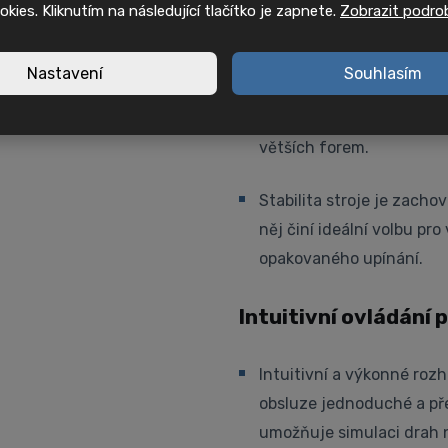
ookies. Kliknutím na následující tlačítko je zapnete.
Zobrazit podro
Rozšířené pojezdy a
Nastavení
Souhlasím
Model KF6700B/50 II opro
pojezdy v osách X/Y/Z, k
větších forem.
Stabilita stroje je zachov
něj činí ideální volbu pr
opakovaného upínání.
Intuitivní ovládání
Intuitivní a výkonné roz
obsluze jednoduché a pře
umožňuje simulaci drah 