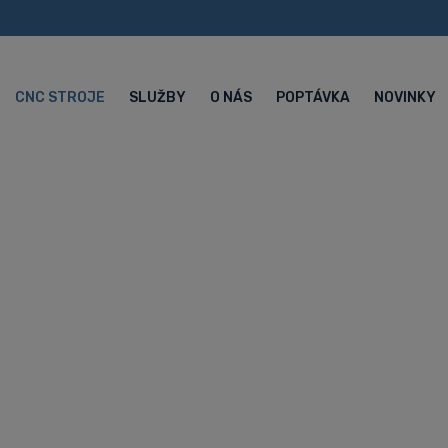
CNC STROJE
SLUŽBY
O NÁS
POPTÁVKA
NOVINKY
ní centrum Hyu
I
lní CNC obráběcí centra Hyundai WIA
Jednostolová CNC vertikální obrá