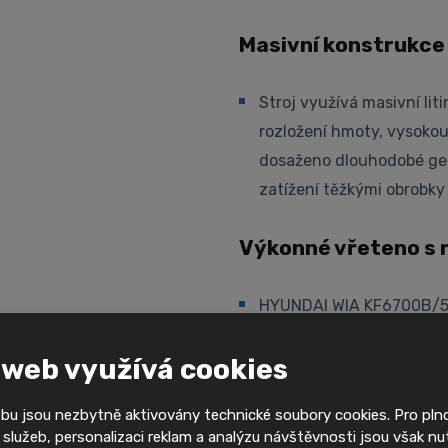
Masivní konstrukce
Stroj využívá masivní li
rozložení hmoty, vysokou
dosaženo dlouhodobé geom
zatížení těžkými obrobky
Výkonné vřeteno s
HYUNDAI WIA KF6700B/50I
zajišťuje dvojitý kontakt
 web využívá cookies
systém přináší vyšší ohyb
Vřeteno je navrženo tak,
bu jsou nezbytně aktivovány technické soubory cookies. Pro pl
operace, tak i náročnější
služeb, personalizaci reklam a analýzu návštěvnosti jsou však nu