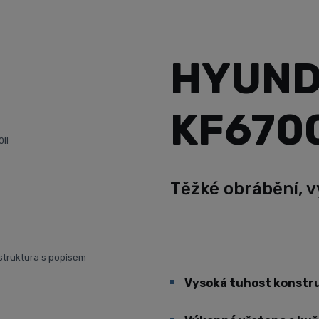
HYUND
KF6700
II
Těžké obrábění, v
struktura s popisem
Vysoká tuhost konstru