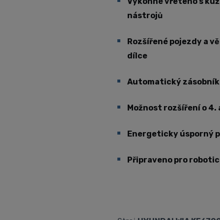
Výkonné vřeteno s kuž
nástrojů
Rozšířené pojezdy a vě
dílce
Automatický zásobník n
Možnost rozšíření o 4. 
Energeticky úsporný p
Připraveno pro roboti