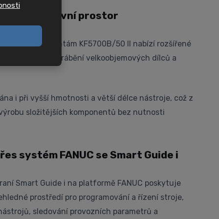
bnosti
 větší pracovní prostor
ti menším variantám KF5700B/50 II nabízí rozšířené
teré umožňují obrábění velkoobjemových dílců a
ána i při vyšší hmotnosti a větší délce nástroje, což z
o výrobu složitějších komponentů bez nutnosti
 přes systém FANUC se Smart Guide i
hraní Smart Guide i na platformě FANUC poskytuje
hledné prostředí pro programování a řízení stroje,
nástrojů, sledování provozních parametrů a