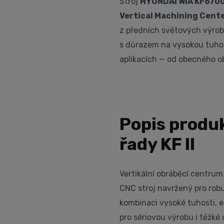
Stroj
HYUNDAI WIA KF6700
Vertical Machining Cent
z předních světových výrob
s důrazem na vysokou tuhos
aplikacích — od obecného ob
Popis produk
řady KF II
Vertikální obráběcí centru
CNC stroj navržený pro robu
kombinaci vysoké tuhosti, e
pro sériovou výrobu i těžké