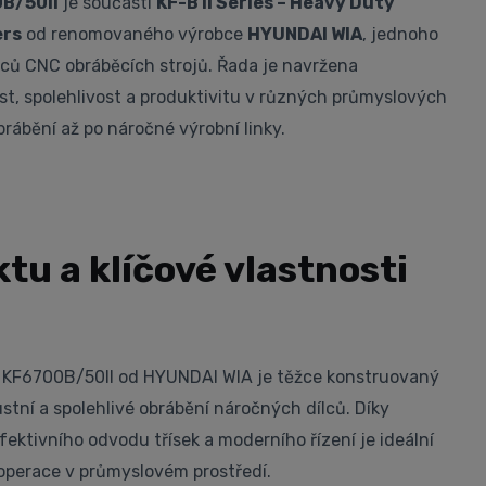
B/50II
je součástí
KF-B II Series – Heavy Duty
ers
od renomovaného výrobce
HYUNDAI WIA
, jednoho
ců CNC obráběcích strojů. Řada je navržena
t, spolehlivost a produktivitu v různých průmyslových
rábění až po náročné výrobní linky.
tu a klíčové vlastnosti
m KF6700B/50II od HYUNDAI WIA je těžce konstruovaný
stní a spolehlivé obrábění náročných dílců. Díky
fektivního odvodu třísek a moderního řízení je ideální
 operace v průmyslovém prostředí.