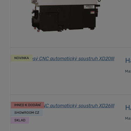
NOVINKA
H
Max
IHNED K DODÁNÍ
H
SHOWROOM CZ
Max
SKLAD