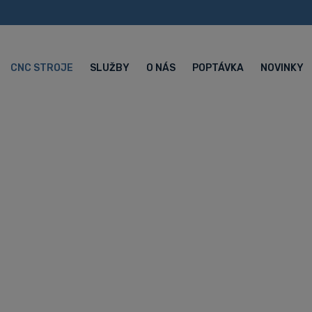
CNC STROJE
SLUŽBY
O NÁS
POPTÁVKA
NOVINKY
tomatický sous
é automatické soustruhy Hanwha
5 osý CNC automatický soustruh XD16