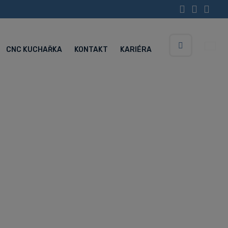
CNC KUCHAŘKA
KONTAKT
KARIÉRA
Vyhledávání
Servisní centrum (Po-Pá 5:30-15:00 hod.)
+420 734 852 646
truh XD16III
III