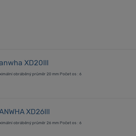
anwha XD20III
imální obráběný průměr 20 mm Počet os : 6
ANWHA XD26III
imální obráběný průměr 26 mm Počet os : 6