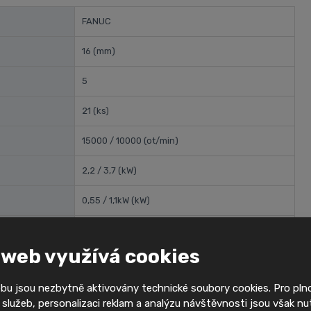
FANUC
16
(mm)
5
21
(ks)
15000 / 10000
(ot/min)
2,2 / 3,7
(kW)
0,55 / 1,1kW
(kW)
155 / 175
(mm)
 web využívá cookies
2200
(kg)
bu jsou nezbytně aktivovány technické soubory cookies. Pro pl
služeb, personalizaci reklam a analýzu návštěvnosti jsou však nu