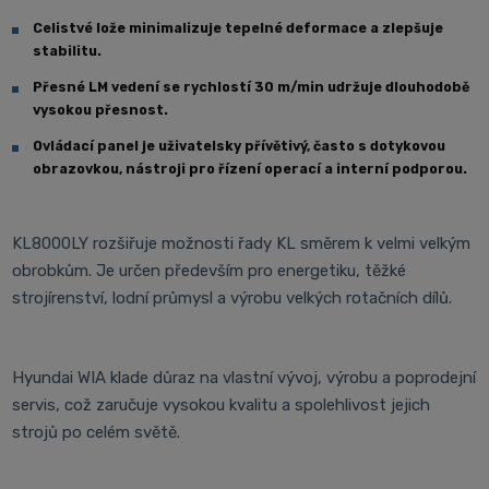
Celistvé lože minimalizuje tepelné deformace a zlepšuje
stabilitu.
Přesné LM vedení se rychlostí 30 m/min udržuje dlouhodobě
vysokou přesnost.
Ovládací panel je uživatelsky přívětivý, často s dotykovou
obrazovkou, nástroji pro řízení operací a interní podporou.
KL8000LY rozšiřuje možnosti řady KL směrem k velmi velkým
obrobkům. Je určen především pro energetiku, těžké
strojírenství, lodní průmysl a výrobu velkých rotačních dílů.
Hyundai WIA klade důraz na vlastní vývoj, výrobu a poprodejní
servis, což zaručuje vysokou kvalitu a spolehlivost jejich
strojů po celém světě.