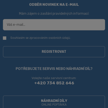
ODBĚR NOVINEK NA E-MAIL
Mám zájem o zasílání pravidelných informací:
Souhlasím se zpracováním
osobních údajů
.
Souhlasím
se
zpracováním
osobních
REGISTROVAT
údajů
.
Formulář
se
POTŘEBUJETE SERVIS NEBO NÁHRADNÍ DÍL?
nepodařilo
Volejte naše servisní centrum:
odeslat.
+420 734 852 646
NÁHRADNÍ DÍLY
ONLINE POPTÁVKA