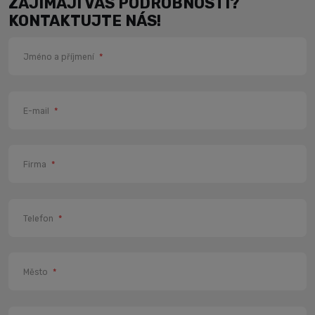
ZAJÍMAJÍ VÁS PODROBNOSTI?
KONTAKTUJTE NÁS!
Jméno a příjmení
*
E-mail
*
Firma
*
Telefon
*
Město
*