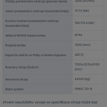
3000
(ot/min)
Otáčky poháněného nástroje (plynule řízené)
11/7,5
(kW)
Výkon poháněného nástroje (maximální/stálý)
Krouticí moment poháněného nástroje
140/95,4
(kW)
(maximální/stálý)
MT#6
Velikost MORSE kuželu koníka
3200
(mm)
Rozjezd koníka
620
(l)
Kapacita nádrže na třísky a chladicí kapalinu
7300x3270x2950
Rozměry stroje (DxŠxV)
(mm)
24500
(kg)
Hmotnost stroje
FANUC 32i-B
Řídicí systém
Vlivem neustálého vývoje se specifikace stroje může bez