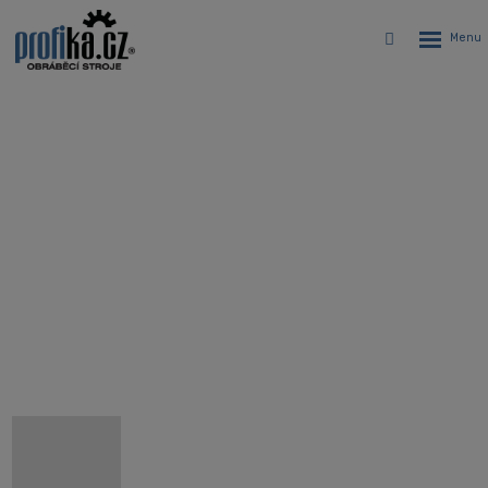
Rozbalen
Vyhledávání
menu
CNC soustružnické centrum s
prodlouženým ložem a osou Y
Hyundai WIA KL8000LY
Úvodní stránka
CNC stroje
CNC soustruhy
CNC soustružnická centra Hyundai WIA
Hyundai WIA KL8000LY - CNC soustružnické centrum s
prodlouženým ložem a osou Y