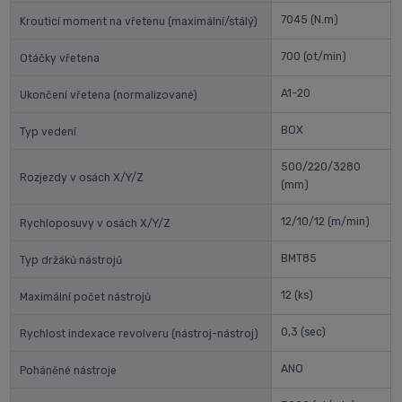
7045
(N.m)
Krouticí moment na vřetenu (maximální/stálý)
700
(ot/min)
Otáčky vřetena
A1-20
Ukončení vřetena (normalizované)
BOX
Typ vedení
500/220/3280
Rozjezdy v osách X/Y/Z
(mm)
12/10/12
(m/min)
Rychloposuvy v osách X/Y/Z
BMT85
Typ držáků nástrojů
12
(ks)
Maximální počet nástrojů
0,3
(sec)
Rychlost indexace revolveru (nástroj-nástroj)
ANO
Poháněné nástroje