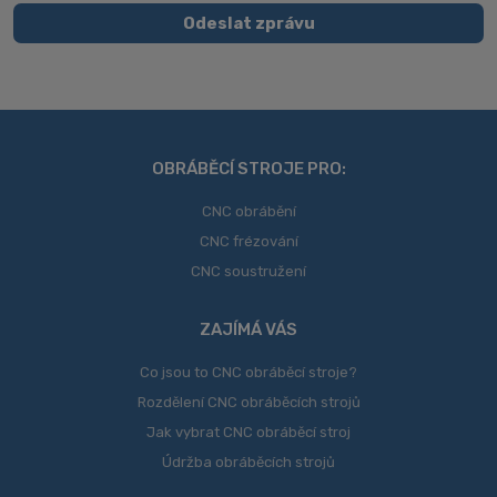
zpracováním
Odeslat zprávu
osobních
Formulář
údajů
.
se
nepodařilo
odeslat.
OBRÁBĚCÍ STROJE PRO:
CNC obrábění
CNC frézování
CNC soustružení
ZAJÍMÁ VÁS
Co jsou to CNC obráběcí stroje?
Rozdělení CNC obráběcích strojů
Jak vybrat CNC obráběcí stroj
Údržba obráběcích strojů