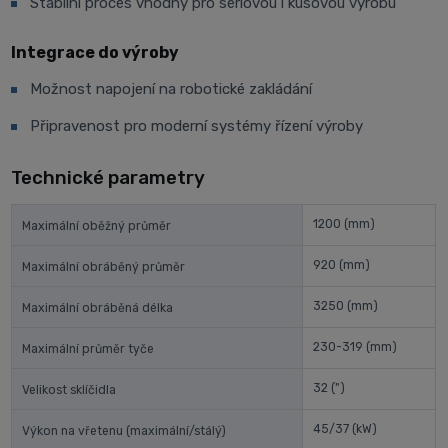
Stabilní proces vhodný pro sériovou i kusovou výrobu
Integrace do výroby
Možnost napojení na robotické zakládání
Připravenost pro moderní systémy řízení výroby
Technické parametry
1200
(mm)
Maximální oběžný průměr
920
(mm)
Maximální obráběný průměr
3250
(mm)
Maximální obráběná délka
230-319
(mm)
Maximální průměr tyče
32
(")
Velikost sklíčidla
45/37
(kW)
Výkon na vřetenu (maximální/stálý)