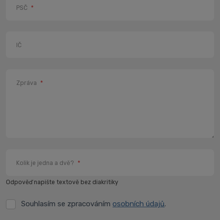
PSČ
*
IČ
Zpráva
*
Kolik je jedna a dvě?
*
Odpověď napište textově bez diakritiky
Souhlasím se zpracováním
osobních údajů
.
Souhlasím
se