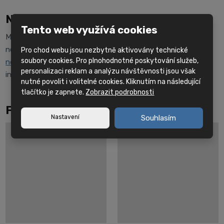
Nezávazná nabídka
Tento web využívá cookies
Máte-li zájem o nezávaznou nabídku tohoto stroje,
neváhejte využít náš
kontaktní formulář
nebo
kontaktovat
Pro chod webu jsou nezbytně aktivovány technické
soubory cookies. Pro plnohodnotné poskytování služeb,
některého z našich prodejců
. Rádi Vám poskytnou veškeré
personalizaci reklam a analýzu návštěvnosti jsou však
informace a odpoví na Vaše dotazy.
nutné povolit i volitelné cookies. Kliknutím na následující
tlačítko je zapnete.
Zobrazit podrobnosti
Fotogalerie
Nastavení
Souhlasím