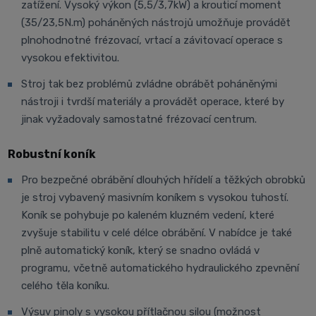
zatížení. Vysoký výkon (5,5/3,7kW) a krouticí moment
(35/23,5N.m) poháněných nástrojů umožňuje provádět
plnohodnotné frézovací, vrtací a závitovací operace s
vysokou efektivitou.
Stroj tak bez problémů zvládne obrábět poháněnými
nástroji i tvrdší materiály a provádět operace, které by
jinak vyžadovaly samostatné frézovací centrum.
Robustní koník
Pro bezpečné obrábění dlouhých hřídelí a těžkých obrobků
je stroj vybavený masivním koníkem s vysokou tuhostí.
Koník se pohybuje po kaleném kluzném vedení, které
zvyšuje stabilitu v celé délce obrábění. V nabídce je také
plně automatický koník, který se snadno ovládá v
programu, včetně automatického hydraulického zpevnění
celého těla koníku.
Výsuv pinoly s vysokou přítlačnou silou (možnost