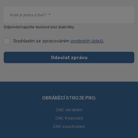
Kolik je jedna a dvě?
*
Odpověď napište textově bez diakritiky
Souhlasím se zpracováním
osobních údajů
.
Souhlasím
se
zpracováním
Odeslat zprávu
osobních
Formulář
údajů
.
se
nepodařilo
odeslat.
OBRÁBĚCÍ STROJE PRO:
CNC obrábění
CNC frézování
CNC soustružení