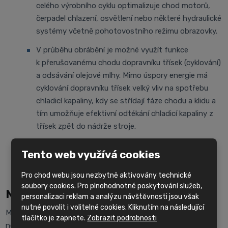
celého výrobního cyklu optimalizuje chod motorů,
čerpadel chlazení, osvětlení nebo některé hydraulické
systémy včetně pohotovostního režimu obrazovky.
V průběhu obrábění je možné využít funkce
k přerušovanému chodu dopravníku třísek (cyklování)
a odsávání olejové mlhy. Mimo úspory energie má
cyklování dopravníku třísek velký vliv na spotřebu
chladicí kapaliny, kdy se střídají fáze chodu a klidu a
tím umožňuje efektivní odtékání chladicí kapaliny z
třísek zpět do nádrže stroje.
Všechny tyto důležité funkce přispívají k celkové
Tento web využívá cookies
efektivitě a udržitelnosti ve výrobě.
Pro chod webu jsou nezbytně aktivovány technické
soubory cookies. Pro plnohodnotné poskytování služeb,
Nezávazná poptávka
personalizaci reklam a analýzu návštěvnosti jsou však
nutné povolit i volitelné cookies. Kliknutím na následující
Máte-li zájem o nezávaznou nabídku tohoto stroje,
tlačítko je zapnete.
Zobrazit podrobnosti
neváhejte využít náš
kontaktní formulář
nebo
kontaktovat