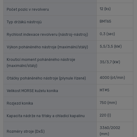
12
(ks)
Počet pozic v revolveru
BMT65
Typ držáků nástrojů
0,3
(sec)
Rychlost indexace revolveru (nástroj-nástroj)
5,5/3,5
(kW)
Výkon poháněného nástroje (maximální/stálý)
Krouticí moment poháněného nástroje
35/3,7
(kW)
(maximální/stálý)
4000
(ot/min)
Otáčky poháněného nástroje (plynule řízené)
MT#5
Velikost MORSE kuželu koníka
750
(mm)
Rozjezd koníka
220
(l)
Kapacita nádrže na třísky a chladicí kapalinu
3360/2002
Rozměry stroje (DxŠ)
(mm)