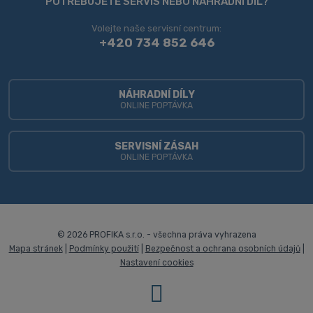
se
POTŘEBUJETE SERVIS NEBO NÁHRADNÍ DÍL?
nepodařilo
Volejte naše servisní centrum:
odeslat.
+420 734 852 646
NÁHRADNÍ DÍLY
ONLINE POPTÁVKA
SERVISNÍ ZÁSAH
ONLINE POPTÁVKA
© 2026 PROFIKA s.r.o. - všechna práva vyhrazena
Mapa stránek
|
Podmínky použití
|
Bezpečnost a ochrana osobních údajů
|
Nastavení cookies