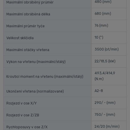
480
(mm)
Maximální obráběný průměr
680
(mm)
Maximální obráběná délka
76
(mm)
Maximální průměr tyče
10
(")
Velikost sklíčidla
3500
(ot/min)
Maximální otáčky vřetena
22/18,5
(kW)
Výkon na vřetenu (maximální/stálý)
493,4/414,9
Krouticí moment na vřetenu (maximální/stálý)
(N.m)
A2-8
Ukončení vřetena (normalizované)
290/ -
(mm)
Rozjezd v ose X/Y
750/ -
(mm)
Rozjezd v ose Z/ZB
24/20
(m/min)
Rychloposuvy v ose Z/X