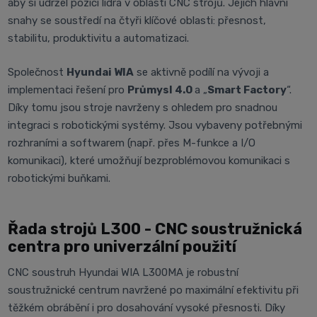
aby si udržel pozici lídra v oblasti CNC strojů. Jejich hlavní
snahy se soustředí na čtyři klíčové oblasti: přesnost,
stabilitu, produktivitu a automatizaci.
Společnost
Hyundai WIA
se aktivně podílí na vývoji a
implementaci řešení pro
Průmysl 4.0
a „
Smart Factory
“.
Díky tomu jsou stroje navrženy s ohledem pro snadnou
integraci s robotickými systémy. Jsou vybaveny potřebnými
rozhraními a softwarem (např. přes M-funkce a I/O
komunikaci), které umožňují bezproblémovou komunikaci s
robotickými buňkami.
Řada strojů L300 - CNC soustružnická
centra pro univerzální použití
CNC soustruh Hyundai WIA L300MA je robustní
soustružnické centrum navržené po maximální efektivitu při
těžkém obrábění i pro dosahování vysoké přesnosti. Díky