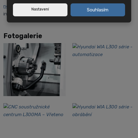
některého z našich prodejců
. Rádi Vám poskytnou veškeré
Nastavení
Souhlasím
informace a odpoví na Vaše dotazy.
Fotogalerie