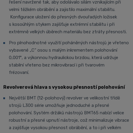
řešení navržené tak, aby odolávalo silám vznikajícím při
velmi těžkém obrábění a zajistilo maximální stabilitu.
Konfigurace uložení do přesných dvouřadých ložisek
s kosoúhlým stykem zajišťuje extrémní stabilitu i při
extrémně velkých úběrech materiálu bez ztráty přesnosti.
Pro plnohodnotné využití poháněných nástrojů je vřeteno
vybavené „C“ osou s malým inkrementem polohování
0,001°, a výkonnou hydraulickou brzdou, která udržuje
stabilní vřeteno bez mikrovibrací i při tvarovém
frézovaní.
Revolverová hlava s vysokou přesností polohování
Největší BMT (12-polohový) revolver ve velikostní třídě
strojů L300 série umožňuje jednoduché a přesné
polohování. Systém držáků nástrojů BMT65 nabízí velice
robustní a přesné upnutí nástroje, což minimalizuje vibrace
a zajišťuje vysokou přesnost obrábění, a to i při velkém