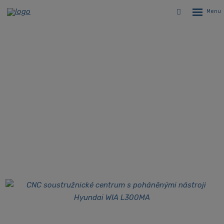
Rozbalen
Vyhledávání
menu
CNC soustružnické centrum s
poháněnými nástroji Hyundai WIA
L300MA
Úvodní stránka
CNC stroje
CNC soustruhy
CNC soustružnická centra Hyundai WIA
Hyundai WIA L300MA - CNC soustružnické centrum s poháněnými
nástroji