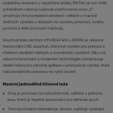
stabilnímu revolveru s největšími držáky BMT65 ve své třídě,
poháněným nástroji a plynule polohovanou osou „C“
umožňuje stroj komplexní obrobení i velkých a tvarově
složitých výrobků s důrazem na vysokou přesnost, kvalitu
povrchů a delší životnost nástrojů.
Soustružnické centrum HYUNDAI WIA L300MA je výkonný
horizontální CNC soustruh, který byl navržen pro precizní a
efektivní obrábění těžkých a rozměrných součástí. Díky své
robustní konstrukci a moderním technologiím představuje
ideální řešení pro náročné aplikace v průmyslové výrobě, které
vaší produktivitu posunou na vyšší úroveň.
Masivní jednodílné litinové lože
Stroj je postaven na robustním loži, odlitém z jednoho
kusu, které je tepelně zpracováno pro eliminaci pnutí.
Tato konstrukce minimalizuje vibrace, zajišťuje vynikající