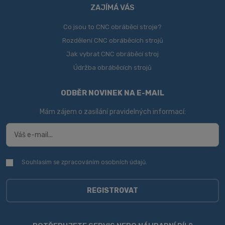
ZAJÍMÁ VÁS
Co jsou to CNC obráběcí stroje?
Rozdělení CNC obráběcích strojů
Jak vybrat CNC obráběcí stroj
Údržba obráběcích strojů
ODBĚR NOVINEK NA E-MAIL
Mám zájem o zasílání pravidelných informací:
Souhlasím se zpracováním
osobních údajů
.
Souhlasím
se
zpracováním
osobních
REGISTROVAT
údajů
.
Formulář