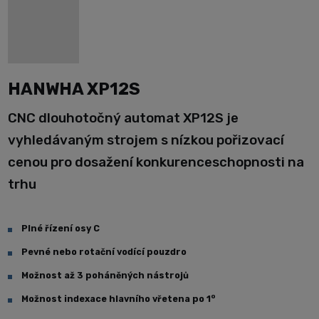
HANWHA XP12S
CNC dlouhotočný automat XP12S je
vyhledávaným strojem s nízkou pořizovací
cenou pro dosažení konkurenceschopnosti na
trhu
Plné řízení osy C
Pevné nebo rotační vodící pouzdro
Možnost až 3 poháněných nástrojů
o
Možnost indexace hlavního vřetena po 1