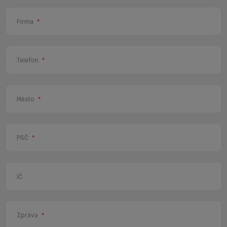
Firma
*
Telefon
*
Město
*
PSČ
*
IČ
Zpráva
*