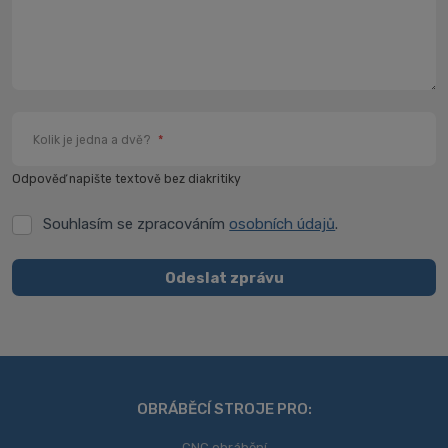
Kolik je jedna a dvě?
*
Odpověď napište textově bez diakritiky
Souhlasím se zpracováním
osobních údajů
.
Souhlasím
se
zpracováním
Odeslat zprávu
osobních
Formulář
údajů
.
se
nepodařilo
odeslat.
OBRÁBĚCÍ STROJE PRO:
CNC obrábění