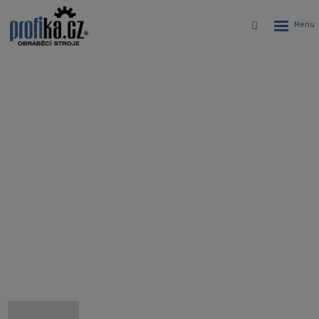
Rozbalen
Vyhledávání
menu
CNC dlouhotočný automat XP12S
je vyhledávaným strojem s nízkou
pořizovací cenou pro dosažení
vysoké konkurenceschopnosti na
trhu
Úvodní stránka
CNC stroje
CNC Swiss type dlouhotočné automatické soustruhy Hanwha
Hanwha XP12S