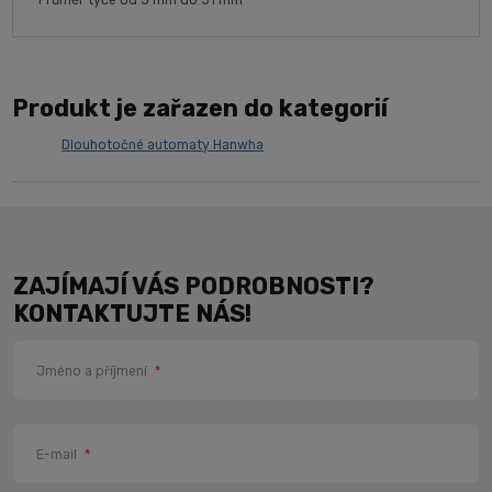
Průměr tyče od 5 mm do 51 mm
Produkt je zařazen do kategorií
Dlouhotočné automaty Hanwha
ZAJÍMAJÍ VÁS PODROBNOSTI?
KONTAKTUJTE NÁS!
Jméno a příjmení
*
E-mail
*