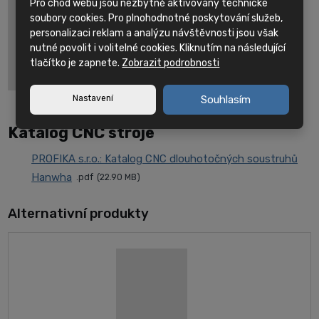
Pro chod webu jsou nezbytně aktivovány technické
soubory cookies. Pro plnohodnotné poskytování služeb,
personalizaci reklam a analýzu návštěvnosti jsou však
nutné povolit i volitelné cookies. Kliknutím na následující
tlačítko je zapnete.
Zobrazit podrobnosti
Nastavení
Souhlasím
Katalog CNC stroje
PROFIKA s.r.o.: Katalog CNC dlouhotočných soustruhů
Hanwha
pdf
22.90 MB
Alternativní produkty