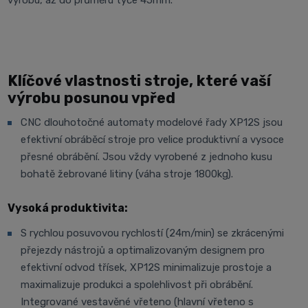
výrobu, až do průměru tyče 45mm.
Klíčové vlastnosti stroje, které vaší
výrobu posunou vpřed
CNC dlouhotočné automaty modelové řady XP12S jsou
efektivní obráběcí stroje pro velice produktivní a vysoce
přesné obrábění. Jsou vždy vyrobené z jednoho kusu
bohatě žebrované litiny (váha stroje 1800kg).
Vysoká produktivita:
S rychlou posuvovou rychlostí (24m/min) se zkrácenými
přejezdy nástrojů a optimalizovaným designem pro
efektivní odvod třísek, XP12S minimalizuje prostoje a
maximalizuje produkci a spolehlivost při obrábění.
Integrované vestavěné vřeteno (hlavní vřeteno s