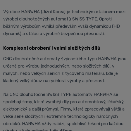
Výrobce HANWHA (Jižní Korea) je technickým etalonem mezi
výrobci dlouhotočných automatů SWISS TYPE. Oproti
běžným výrobcům vyniká především vyšší dynamikou (HD
dynamik) a stálou a výrobně bezpečnou přesností.
Komplexní obrobení i velmi složitých dílů
CNC dlouhotočné automaty švýcarského typu HANWHA jsou
určené pro výrobu jednoduchých, nebo složitých dílů, v
malých, nebo velkých sériích z tyčového materiálu, kde je
kladený velký důraz na rychlost výroby a přesnost.
Na CNC dlouhotočné SWISS TYPE automaty HANWHA se
spoléhají firmy, které vyrábějí díly pro automobilový, lékařský,
elektronický a další průmysl. Firmy, které zpracovávají větší a
velké série složitých i extrémně technologicky náročných
obrobků. HANWHA vždy nabízí, spolehlivé řešení pro každou