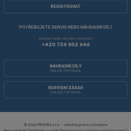
zpracováním
osobních
REGISTROVAT
údajů
.
Formulář
se
POTŘEBUJETE SERVIS NEBO NÁHRADNÍ DÍL?
nepodařilo
Volejte naše servisní centrum:
odeslat.
+420 734 852 646
NÁHRADNÍ DÍLY
ONLINE POPTÁVKA
SERVISNÍ ZÁSAH
ONLINE POPTÁVKA
© 2026 PROFIKA s.r.o. - všechna práva vyhrazena
Mapa stránek
|
Podmínky použití
|
Bezpečnost a ochrana osobních údajů
|