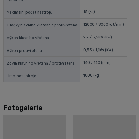
15
(ks)
Maximální počet nástrojů
12000 / 8000
(ot/min)
Otáčky hlavního vřetena / protivřetena
2,2 / 5,5kW
(kW)
Výkon hlavního vřetena
0,55 / 1,1kW
(kW)
Výkon protivřetena
140 / 140
(mm)
Zdvih hlavního vřetena / protivřetena
1800
(kg)
Hmotnost stroje
Fotogalerie