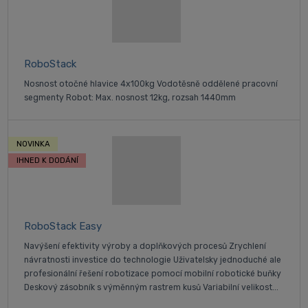
RoboStack
Nosnost otočné hlavice 4x100kg Vodotěsně oddělené pracovní
segmenty Robot: Max. nosnost 12kg, rozsah 1440mm
NOVINKA
IHNED K DODÁNÍ
RoboStack Easy
Navýšení efektivity výroby a doplňkových procesů Zrychlení
návratnosti investice do technologie Uživatelsky jednoduché ale
profesionální řešení robotizace pomocí mobilní robotické buňky
Deskový zásobník s výměnným rastrem kusů Variabilní velikost...