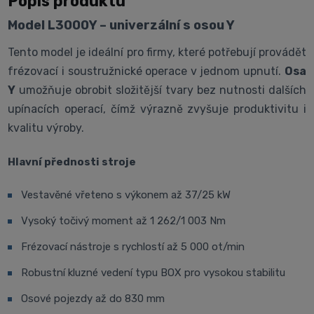
Popis produktu
Model L3000Y – univerzální s osou Y
Tento model je ideální pro firmy, které potřebují provádět
frézovací i soustružnické operace v jednom upnutí.
Osa
Y
umožňuje obrobit složitější tvary bez nutnosti dalších
upínacích operací, čímž výrazně zvyšuje produktivitu i
kvalitu výroby.
Hlavní přednosti stroje
Vestavěné vřeteno s výkonem až 37/25 kW
Vysoký točivý moment až 1 262/1 003 Nm
Frézovací nástroje s rychlostí až 5 000 ot/min
Robustní kluzné vedení typu BOX pro vysokou stabilitu
Osové pojezdy až do 830 mm