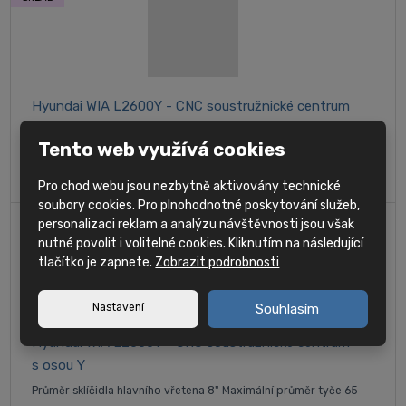
Hyundai WIA L2600Y - CNC soustružnické centrum
s osou Y
Tento web využívá cookies
Průměr sklíčidla hlavního vřetena 10" Maximální průměr
tyče 81 mm
Pro chod webu jsou nezbytně aktivovány technické
soubory cookies. Pro plnohodnotné poskytování služeb,
personalizaci reklam a analýzu návštěvnosti jsou však
nutné povolit i volitelné cookies. Kliknutím na následující
tlačítko je zapnete.
Zobrazit podrobnosti
Nastavení
Souhlasím
Hyundai WIA L2000Y - CNC soustružnické centrum
s osou Y
Průměr sklíčidla hlavního vřetena 8" Maximální průměr tyče 65