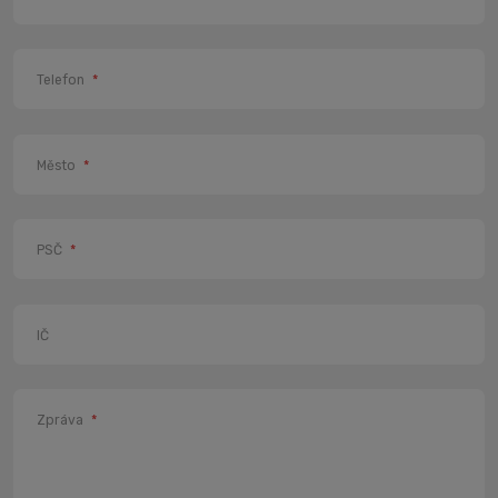
Telefon
*
Město
*
PSČ
*
IČ
Zpráva
*