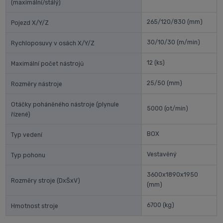
(maximální/stálý)
265/120/830
(mm)
Pojezd X/Y/Z
30/10/30
(m/min)
Rychloposuvy v osách X/Y/Z
12
(ks)
Maximální počet nástrojů
25/50
(mm)
Rozměry nástroje
Otáčky poháněného nástroje (plynule
5000
(ot/min)
řízené)
BOX
Typ vedení
Vestavěný
Typ pohonu
3600x1890x1950
Rozměry stroje (DxŠxV)
(mm)
6700
(kg)
Hmotnost stroje