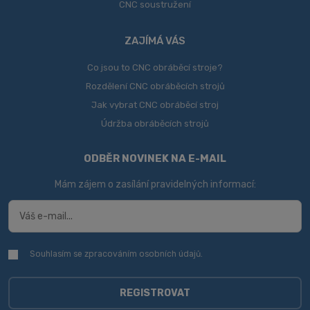
CNC soustružení
ZAJÍMÁ VÁS
Co jsou to CNC obráběcí stroje?
Rozdělení CNC obráběcích strojů
Jak vybrat CNC obráběcí stroj
Údržba obráběcích strojů
ODBĚR NOVINEK NA E-MAIL
Mám zájem o zasílání pravidelných informací:
Souhlasím se zpracováním
osobních údajů
.
Souhlasím
se
zpracováním
osobních
REGISTROVAT
údajů
.