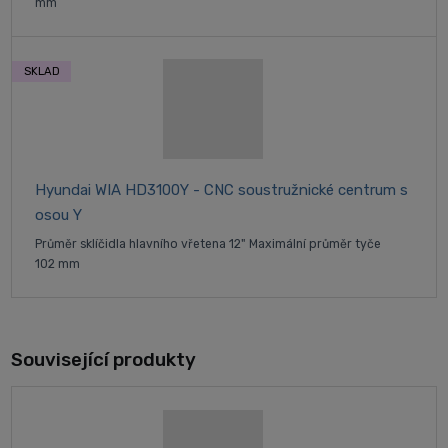
mm
SKLAD
Hyundai WIA HD3100Y - CNC soustružnické centrum s
osou Y
Průměr sklíčidla hlavního vřetena 12" Maximální průměr tyče
102 mm
Související produkty