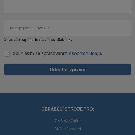
Kolik je jedna a dvě?
*
Odpověď napište textově bez diakritiky
Souhlasím se zpracováním
osobních údajů
.
Souhlasím
se
zpracováním
Odeslat zprávu
osobních
Formulář
údajů
.
se
nepodařilo
odeslat.
OBRÁBĚCÍ STROJE PRO:
CNC obrábění
CNC frézování