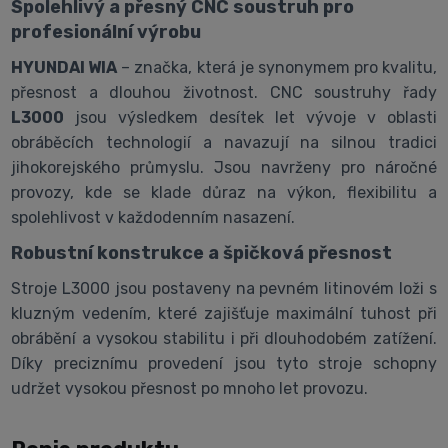
Spolehlivý a přesný CNC soustruh pro
profesionální výrobu
HYUNDAI WIA
– značka, která je synonymem pro kvalitu,
přesnost a dlouhou životnost. CNC soustruhy řady
L3000
jsou výsledkem desítek let vývoje v oblasti
obráběcích technologií a navazují na silnou tradici
jihokorejského průmyslu. Jsou navrženy pro náročné
provozy, kde se klade důraz na výkon, flexibilitu a
spolehlivost v každodenním nasazení.
Robustní konstrukce a špičková přesnost
Stroje L3000 jsou postaveny na pevném litinovém loži s
kluzným vedením, které zajišťuje maximální tuhost při
obrábění a vysokou stabilitu i při dlouhodobém zatížení.
Díky preciznímu provedení jsou tyto stroje schopny
udržet vysokou přesnost po mnoho let provozu.