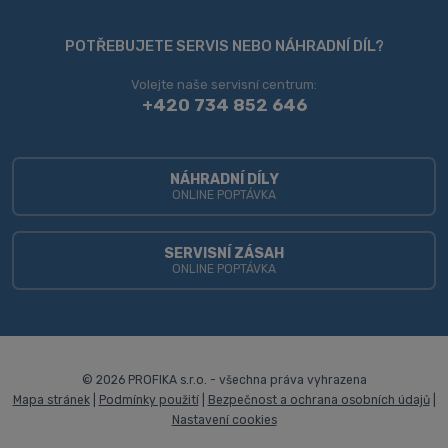
Formulář
se
POTŘEBUJETE SERVIS NEBO NÁHRADNÍ DÍL?
nepodařilo
Volejte naše servisní centrum:
odeslat.
+420 734 852 646
NÁHRADNÍ DÍLY
ONLINE POPTÁVKA
SERVISNÍ ZÁSAH
ONLINE POPTÁVKA
© 2026 PROFIKA s.r.o. - všechna práva vyhrazena
Mapa stránek
|
Podmínky použití
|
Bezpečnost a ochrana osobních údajů
|
Nastavení cookies