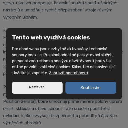
servo-revolver podporuje flexibilní použití soustružnických
nástrojů a umožňuje rychlé přizpůsobení stroje různým
výrobním úlohám.
Karusel LV4500L je standardně osazen řídicím systémem
Tento web využívá cookies
FANUC i Series – Smart Plus s 15palcovou dotykovou
obrazovkou, který je známý svou vysokou spolehlivostí,
Pro chod webu jsou nezbytně aktivovány technické
intuitivním ovládáním a širokými možnostmi technologického
soubory cookies. Pro plnohodnotné poskytování služeb,
nastavení. Tento systém je doplněn o speciální software
personalizaci reklam a analýzu návštěvnosti jsou však
Hyundai WIA, který zjednodušuje práci se strojem a
nutné povolit i volitelné cookies. Kliknutím na následující
tlačítko je zapnete.
Zobrazit podrobnosti
programování.
Pro zlepšení uživatelské přívětivosti a bezpečnosti je stroj
Nastavení
Souhlasím
možné vybavit lineárními snímači polohy upínání LPS (Linear
Position Sensor), které umožňují přímé měření polohy upnutí
čelistí sklíčidla a stavu upínání. Tato snadno použitelná
ovládací funkce zvyšuje bezpečnost a pohodlí při častých
výměnách obrobků.