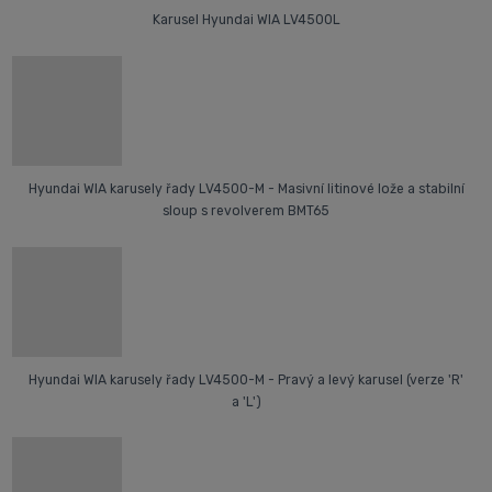
Karusel Hyundai WIA LV4500L
Hyundai WIA karusely řady LV4500-M - Masivní litinové lože a stabilní
sloup s revolverem BMT65
Hyundai WIA karusely řady LV4500-M - Pravý a levý karusel (verze 'R'
a 'L')