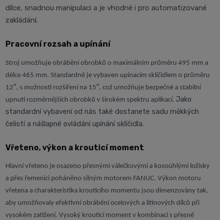
dílce, snadnou manipulaci a je vhodné i pro automatizované
zakládání.
Pracovní rozsah a upínání
Stroj umožňuje obrábění obrobků o maximálním průměru 495 mm a
délce 465 mm. Standardně je vybaven upínacím sklíčidlem o průměru
12″, s možností rozšíření na 15″, což umožňuje bezpečné a stabilní
Jako
upnutí rozměrnějších obrobků v širokém spektru aplikací.
standardní vybavení od nás také dostanete sadu měkkých
čelistí a nášlapné ovládání upínání sklíčidla.
Vřeteno, výkon a krouticí moment
Hlavní vřeteno je osazeno přesnými válečkovými a kosoúhlými ložisky
a přes řemenici poháněno silným motorem FANUC. Výkon motoru
vřetena a charakteristika krouticího momentu jsou dimenzovány tak,
aby umožňovaly efektivní obrábění ocelových a litinových dílců při
vysokém zatížení. Vysoký krouticí moment v kombinaci s přesně