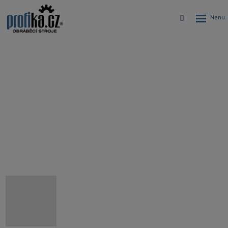
Rozbalen
Vyhledávání
menu
Karusel Hyundai WIA LV4500L –
Vertikální CNC soustruh
Úvodní stránka
CNC stroje
CNC soustruhy
Karusel Hyundai WIA LV4500L