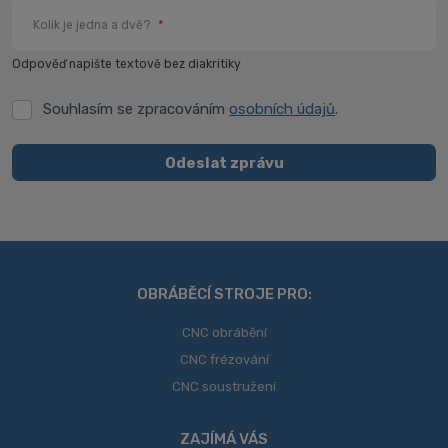
Kolik je jedna a dvě?
*
Odpověď napište textově bez diakritiky
Souhlasím se zpracováním
osobních údajů
.
Souhlasím
se
zpracováním
Odeslat zprávu
osobních
Formulář
údajů
.
se
nepodařilo
odeslat.
OBRÁBĚCÍ STROJE PRO:
CNC obrábění
CNC frézování
CNC soustružení
ZAJÍMÁ VÁS