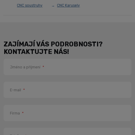
CNC soustruhy
CNC Karusely
ZAJÍMAJÍ VÁS PODROBNOSTI?
KONTAKTUJTE NÁS!
Jméno a příjmení
*
E-mail
*
Firma
*