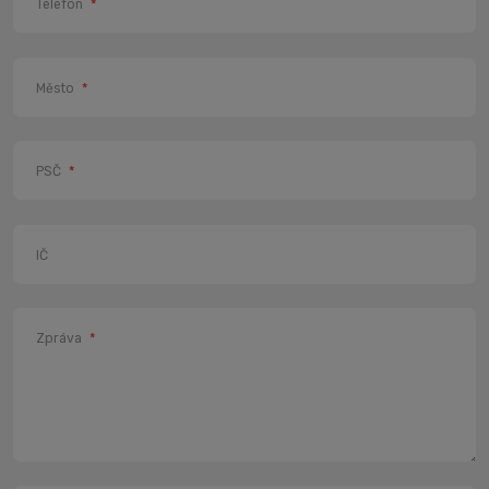
Telefon
*
Město
*
PSČ
*
IČ
Zpráva
*