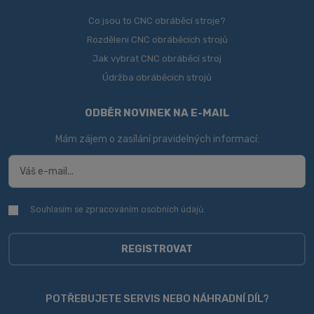
Co jsou to CNC obráběcí stroje?
Rozdělení CNC obráběcích strojů
Jak vybrat CNC obráběcí stroj
Údržba obráběcích strojů
ODBĚR NOVINEK NA E-MAIL
Mám zájem o zasílání pravidelných informací:
Souhlasím se zpracováním
osobních údajů
.
Souhlasím
se
zpracováním
osobních
REGISTROVAT
údajů
.
Formulář
se
POTŘEBUJETE SERVIS NEBO NÁHRADNÍ DÍL?