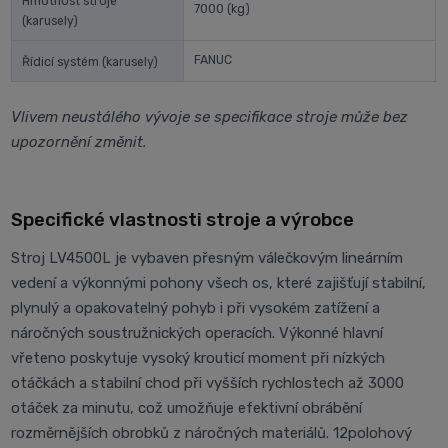
Hmotnost stroje
7000
(kg)
(karusely)
FANUC
Řídicí systém (karusely)
Vlivem neustálého vývoje se specifikace stroje může bez
upozornění změnit.
Specifické vlastnosti stroje a výrobce
Stroj LV4500L je vybaven přesným válečkovým lineárním
vedení a výkonnými pohony všech os, které zajišťují stabilní,
plynulý a opakovatelný pohyb i při vysokém zatížení a
náročných soustružnických operacích. Výkonné hlavní
vřeteno poskytuje vysoký krouticí moment při nízkých
otáčkách a stabilní chod při vyšších rychlostech až 3000
otáček za minutu, což umožňuje efektivní obrábění
rozměrnějších obrobků z náročných materiálů. 12polohový