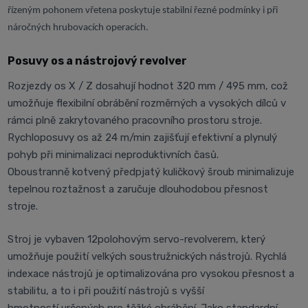
řízeným pohonem vřetena poskytuje stabilní řezné podmínky i při
náročných hrubovacích operacích.
Posuvy os a nástrojový revolver
Rozjezdy os X / Z dosahují hodnot 320 mm / 495 mm, což
umožňuje flexibilní obrábění rozměrných a vysokých dílců v
rámci plně zakrytovaného pracovního prostoru stroje.
Rychloposuvy os až 24 m/min zajišťují efektivní a plynulý
pohyb při minimalizaci neproduktivních časů.
Oboustranně kotvený předpjatý kuličkový šroub minimalizuje
tepelnou roztažnost a zaručuje dlouhodobou přesnost
stroje.
Stroj je vybaven 12polohovým servo-revolverem, který
umožňuje použití velkých soustružnických nástrojů. Rychlá
indexace nástrojů je optimalizována pro vysokou přesnost a
stabilitu, a to i při použití nástrojů s vyšší
hmotností určených pro těžké obrábění. Jako standardní