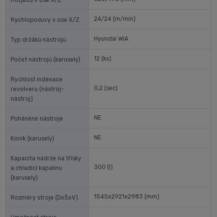
Rozjezd v ose X/Z
24/24
(m/min)
Rychloposuvy v ose X/Z
Hyundai WIA
Typ držáků nástrojů
12
(ks)
Počet nástrojů (karusely)
Rychlost indexace
0,2
(sec)
revolveru (nástroj-
nástroj)
NE
Poháněné nástroje
NE
Koník (karusely)
Kapacita nádrže na třísky
300
(l)
a chladící kapalinu
(karusely)
1545x2921x2983
(mm)
Rozměry stroje (DxŠxV)