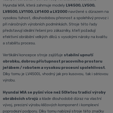
Hyundai WIA, která zahrnuje modely
LV4500, LV500,
LV8500, LV1100, LV1400 a LV2000
navržené s důrazem na
vysokou tuhost, dlouhodobou přesnost a spolehlivý provoz i
při náročných výrobních podmínkách. Stroje této řady
představují ideální řešení pro zákazníky, kteří požadují
efektivní obrábění velkých dílců s vysokými nároky na kvalitu
a stabilitu procesu.
Vertikální koncepce stroje zajišťuje
stabilní upnutí
obrobku, dobrou přístupnost pracovního prostoru
jeřábem / robotem a vysokou procesní spolehlivost
.
Díky tomu je LV4500L vhodný jak pro kusovou, tak i sériovou
výrobu.
Hyundai WIA se pyšní více než 50letou tradicí výroby
obráběcích strojů
a klade dlouhodobě důraz na vlastní
vývoj, precizní výrobu klíčových komponent i komplexní
poprodejní podporu. Díky tomu nabízejí stroje této značky