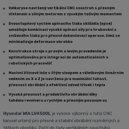
Velkoryse navržený vertikální CNC soustruh s přesným
vřetenem a silným motorem s vysokým točivým momentem
Dvoustupňový systém upínacího tlaku sklíčidla (opce)
umožňuje kombinaci vysoké upínací síly pro hrubování a
sníženého tlaku pro přesné dokončovací operace, čímž se
minimalizuje deformace obrobku
Konstrukce stroje s pravým a levým provedením je
optimalizována pro integraci do automatizačních a
robotických pracovišť
Masivní litinové lože s litým sloupem a válečkovým lineárním
vedením os X a Z je navrženo pro maximální tuhost,
přesnost obrábění a efektivní odvod třísek i tepla
Vysoká přesnost a produktivita obrábění díky
tuhému revolveru a rychlým a přesným posuvům os
Hyundai WIA LV4500L
je vysoce výkonný a tuhý CNC
karusel určený pro přesné a stabilní obrábění rozměrných a
těžkých obrobků. Patří do řady vertikálních soustruhů