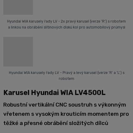
Hyundai WIA karusely řady LV - 2x pravý karusel (verze 'R') s robotem
a linkou na obrábění slitinových disků kol pro automobilový průmysl
Hyundai WIA karusely řady LV - Pravý a levý karusel (verze 'R' a 'L') s
robotem
Karusel Hyundai WIA LV4500L
Robustní vertikální CNC soustruh s výkonným
vřetenem s vysokým krouticím momentem pro
těžké a přesné obrábění složitých dílců