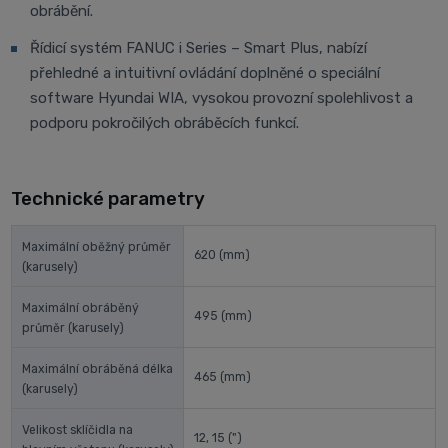
obrábění.
Řídicí systém FANUC i Series – Smart Plus, nabízí
přehledné a intuitivní ovládání doplněné o speciální
software Hyundai WIA, vysokou provozní spolehlivost a
podporu pokročilých obráběcích funkcí.
Technické parametry
Maximální oběžný průměr
620
(mm)
(karusely)
Maximální obráběný
495
(mm)
průměr (karusely)
Maximální obráběná délka
465
(mm)
(karusely)
Velikost sklíčidla na
12, 15
(")